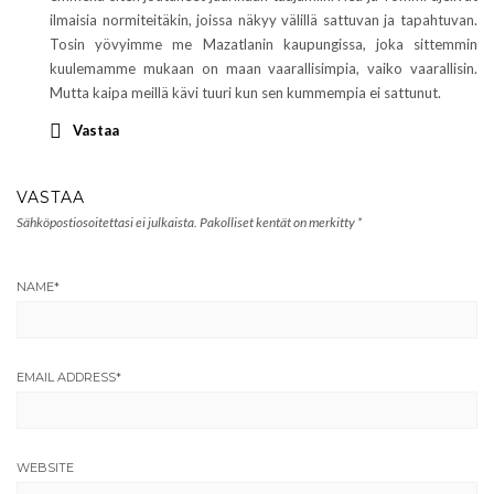
ilmaisia normiteitäkin, joissa näkyy välillä sattuvan ja tapahtuvan.
Tosin yövyimme me Mazatlanin kaupungissa, joka sittemmin
kuulemamme mukaan on maan vaarallisimpia, vaiko vaarallisin.
Mutta kaipa meillä kävi tuuri kun sen kummempia ei sattunut.
Vastaa
VASTAA
Sähköpostiosoitettasi ei julkaista.
Pakolliset kentät on merkitty
*
NAME
*
EMAIL ADDRESS
*
WEBSITE