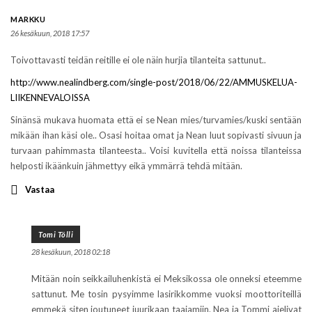
MARKKU
26 kesäkuun, 2018 17:57
Toivottavasti teidän reitille ei ole näin hurjia tilanteita sattunut..
http://www.nealindberg.com/single-post/2018/06/22/AMMUSKELUA-
LIIKENNEVALOISSA
Sinänsä mukava huomata että ei se Nean mies/turvamies/kuski sentään
mikään ihan käsi ole.. Osasi hoitaa omat ja Nean luut sopivasti sivuun ja
turvaan pahimmasta tilanteesta.. Voisi kuvitella että noissa tilanteissa
helposti ikäänkuin jähmettyy eikä ymmärrä tehdä mitään.
Vastaa
Tomi Tölli
28 kesäkuun, 2018 02:18
Mitään noin seikkailuhenkistä ei Meksikossa ole onneksi eteemme
sattunut. Me tosin pysyimme lasirikkomme vuoksi moottoriteillä
emmekä siten joutuneet juurikaan taajamiin. Nea ja Tommi ajelivat