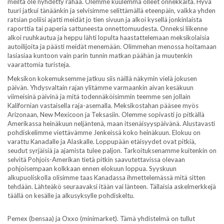
meiltä ole nyhdetty rahaa. Olemme kuulemma olleet onnekkaita. Hyvä
tuuri jatkui tänäänkin ja selvisimme selittämällä eteenpäin, vaikka yhden
ratsian poliisi ajatti meidät jo tien sivuun ja alkoi kysellä jonkinlaista
raporttia tai paperia sattuneesta onnettomuudesta. Onneksi liikenne
alkoi ruuhkautua ja heppu lähti lopulta haastattelemaan meksikolaisia
autoilijoita ja päästi meidät menemään. Olimmehan menossa hoitamaan
lasiasiaa kuntoon vain parin tunnin matkan päähän ja muutenkin
vaarattomia turisteja.
Meksikon kokemuksemme jatkuu siis näillä näkymin vielä jokusen
päivän. Yhdysvaltain rajan ylitämme varmaankin aivan kesäkuun
viimeisinä päivinä ja mitä todennäköisimmin teemme sen jollain
Kalifornian vastaisella raja-asemalla. Meksikostahan pääsee myös
Arizonaan, New Mexicoon ja Teksasiin. Olemme sopivasti jo pitkällä
Amerikassa heinäkuun neljäntenä, maan itsenäisyyspäivänä. Alustavasti
pohdiskelimme viettävämme Jenkeissä koko heinäkuun. Elokuu on
varattu Kanadalle ja Alaskalle. Loppupään etäisyydet ovat pitkiä,
seudut syrjäisiä ja ajamista tulee paljon. Tarkoituksenamme kuitenkin on
selvitä Pohjois-Amerikan tietä pitkin saavutettavissa olevaan
pohjoisempaan kolkkaan ennen elokuun loppua. Syyskuun
alkupuoliskolla olisimme taas Kanadassa ihmettelemässä mitä sitten
tehdään. Lähteäkö seuraavaksi itään vai länteen. Tällaisia askelmerkkejä
täällä on kesälle ja alkusyksylle pohdiskeltu.
Pemex (bensaa) ja Oxxo (minimarket). Tämä yhdistelmä on tullut