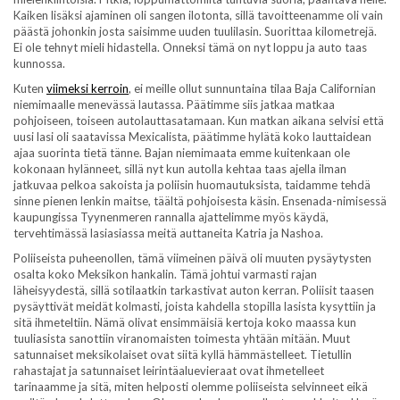
Kaiken lisäksi ajaminen oli sangen ilotonta, sillä tavoitteenamme oli vain
päästä johonkin josta saisimme uuden tuulilasin. Suorittaa kilometrejä.
Ei ole tehnyt mieli hidastella. Onneksi tämä on nyt loppu ja auto taas
kunnossa.
Kuten
viimeksi kerroin
, ei meille ollut sunnuntaina tilaa Baja Californian
niemimaalle menevässä lautassa. Päätimme siis jatkaa matkaa
pohjoiseen, toiseen autolauttasatamaan. Kun matkan aikana selvisi että
uusi lasi oli saatavissa Mexicalista, päätimme hylätä koko lauttaidean
ajaa suorinta tietä tänne. Bajan niemimaata emme kuitenkaan ole
kokonaan hylänneet, sillä nyt kun autolla kehtaa taas ajella ilman
jatkuvaa pelkoa sakoista ja poliisin huomautuksista, taidamme tehdä
sinne pienen lenkin maitse, täältä pohjoisesta käsin. Ensenada-nimisessä
kaupungissa Tyynenmeren rannalla ajattelimme myös käydä,
tervehtimässä lasiasiassa meitä auttaneita Katria ja Nashoa.
Poliiseista puheenollen, tämä viimeinen päivä oli muuten pysäytysten
osalta koko Meksikon hankalin. Tämä johtui varmasti rajan
läheisyydestä, sillä sotilaatkin tarkastivat auton kerran. Poliisit taasen
pysäyttivät meidät kolmasti, joista kahdella stopilla lasista kysyttiin ja
sitä ihmeteltiin. Nämä olivat ensimmäisiä kertoja koko maassa kun
tuuliasista sanottiin viranomaisten toimesta yhtään mitään. Muut
satunnaiset meksikolaiset ovat siitä kyllä hämmästelleet. Tietullin
rahastajat ja satunnaiset leirintäaluevieraat ovat ihmetelleet
tarinaamme ja sitä, miten helposti olemme poliiseista selvinneet eikä