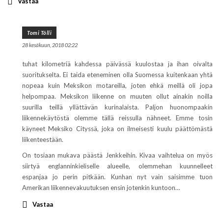
Vastaa
Tomi Tölli
28 kesäkuun, 2018 02:22
tuhat kilometriä kahdessa päivässä kuulostaa ja ihan oivalta
suoritukselta. Ei taida eteneminen olla Suomessa kuitenkaan yhtä
nopeaa kuin Meksikon motareilla, joten ehkä meillä oli jopa
helpompaa. Meksikon liikenne on muuten ollut ainakin noilla
suurilla teillä yllättävän kurinalaista. Paljon huonompaakin
liikennekäytöstä olemme tällä reissulla nähneet. Emme tosin
käyneet Meksiko Cityssä, joka on ilmeisesti kuulu päättömästä
liikenteestään.
On tosiaan mukava päästä Jenkkeihin. Kivaa vaihtelua on myös
siirtyä englanninkieliselle alueelle, olemmehan kuunnelleet
espanjaa jo perin pitkään. Kunhan nyt vain saisimme tuon
Amerikan liikennevakuutuksen ensin jotenkin kuntoon…
Vastaa