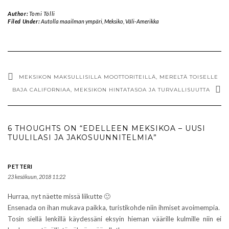
Author:
Tomi Tölli
Filed Under:
Autolla maailman ympäri
,
Meksiko
,
Väli-Amerikka
MEKSIKON MAKSULLISILLA MOOTTORITEILLÄ, MERELTÄ TOISELLE
BAJA CALIFORNIAA, MEKSIKON HINTATASOA JA TURVALLISUUTTA
6 THOUGHTS ON “EDELLEEN MEKSIKOA – UUSI
TUULILASI JA JAKOSUUNNITELMIA”
PETTERI
23 kesäkuun, 2018 11:22
Hurraa, nyt näette missä liikutte 🙂
Ensenada on ihan mukava paikka, turistikohde niin ihmiset avoimempia.
Tosin siellä lenkillä käydessäni eksyin hieman väärille kulmille niin ei