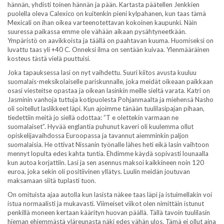
hännän, yhdisti toinen hännän ja pään. Kartasta päätellen Jenkkien
puolella oleva Calexico on kuitenkin pieni kylpahanen, kun taas tämä
Mexicali on ihan oikea varteenotettavan kokoinen kaupunki. Näin
suuressa paikassa emme ole vähään aikaan pysähtyneetkään.
Ympäristö on aavikkoista ja täällä on paahtavan kuuma. Huomiseksi on
luvattu taas yli +40 C. Onneksi ilma on sentään kuivaa. Ylenmääräinen
kosteus tästä vielä puuttuisi.
Joka tapauksessa lasi on nyt vaihdettu. Suuri kiitos avusta kuuluu
suomalais-meksikolaiselle pariskunnalle, joka meidät oikeaan paikkaan
osasi viesteitse opastaa ja oikean lasinkin meille sieltä varata. Katri on
Jasminin vanhoja tuttuja kotipuolesta Pohjanmaalta ja miehensä Nasho
oli soitellut laslikkeet läpi. Kun ajoimme tänään tuulilasipajan pihaan,
tiedettiin meitä jo siellä odottaa: ”T e olettekin varmaan ne
suomalaiset”. Hyvää englantia puhunut kaveri oli kuulemma ollut
opiskelijavaihdossa Euroopassa ja tavannut aiemminkin paljon
suomalaisia. He ottivat Nissanin työnalle lähes heti eikä lasin vaihtoon
mennyt lopulta edes kahta tuntia. Ehdimme käydä sopivasti lounaalla
kun autoa korjattiin. Lasi ja sen asennus maksoi kaikkineen noin 120
euroa, joka sekin oli positiivinen yllätys. Luulin meidän joutuvan
maksamaan siitä tuplasti tuon.
On omituista ajaa autolla kun lasista näkee taas läpi ja istuimellakin voi
istua normaalisti ja mukavasti. Viimeiset viikot olen nimittäin istunut
penkillä moneen kertaan käärityn huovan päällä. Tällä tavoin tuulilasin
hieman ehjemmästä yläreunasta näki edes vähän ulos. Tämä ei ollut aina