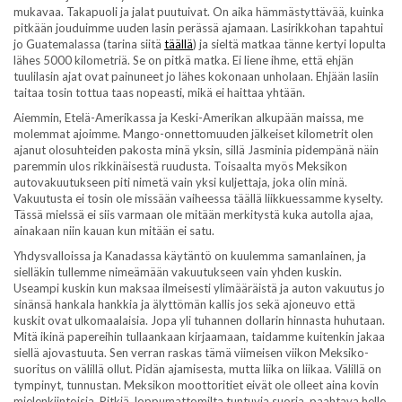
mukavaa. Takapuoli ja jalat puutuivat. On aika hämmästyttävää, kuinka
pitkään jouduimme uuden lasin perässä ajamaan. Lasirikkohan tapahtui
jo Guatemalassa (tarina siitä
täällä
) ja sieltä matkaa tänne kertyi lopulta
lähes 5000 kilometriä. Se on pitkä matka. Ei liene ihme, että ehjän
tuulilasin ajat ovat painuneet jo lähes kokonaan unholaan. Ehjään lasiin
taitaa tosin tottua taas nopeasti, mikä ei haittaa yhtään.
Aiemmin, Etelä-Amerikassa ja Keski-Amerikan alkupään maissa, me
molemmat ajoimme. Mango-onnettomuuden jälkeiset kilometrit olen
ajanut olosuhteiden pakosta minä yksin, sillä Jasminia pidempänä näin
paremmin ulos rikkinäisestä ruudusta. Toisaalta myös Meksikon
autovakuutukseen piti nimetä vain yksi kuljettaja, joka olin minä.
Vakuutusta ei tosin ole missään vaiheessa täällä liikkuessamme kyselty.
Tässä mielssä ei siis varmaan ole mitään merkitystä kuka autolla ajaa,
ainakaan niin kauan kun mitään ei satu.
Yhdysvalloissa ja Kanadassa käytäntö on kuulemma samanlainen, ja
sielläkin tullemme nimeämään vakuutukseen vain yhden kuskin.
Useampi kuskin kun maksaa ilmeisesti ylimääräistä ja auton vakuutus jo
sinänsä hankala hankkia ja älyttömän kallis jos sekä ajoneuvo että
kuskit ovat ulkomaalaisia. Jopa yli tuhannen dollarin hinnasta huhutaan.
Mitä ikinä papereihin tullaankaan kirjaamaan, taidamme kuitenkin jakaa
siellä ajovastuuta. Sen verran raskas tämä viimeisen viikon Meksiko-
suoritus on välillä ollut. Pidän ajamisesta, mutta liika on liikaa. Välillä on
tympinyt, tunnustan. Meksikon moottoritiet eivät ole olleet aina kovin
mielenkiintoisia. Pitkiä, loppumattomilta tuntuvia suoria, paahtava helle.