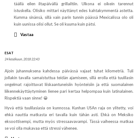
täällä eilen iltapäivällä grillailtiin. Ulkona ei oikein tarennut
istuskella. Olisiko mittari näyttänyt edes kahtakymmentä astetta.
Kumma sinänsä, sillä vain parin tunnin päässä Mexicalissa olo oli
kuin uunissa olisi ollut. Se oli kuuma kuin pätsi.
Vastaa
ESAT
24 kesäkuun, 2018 22:43
Ajoin juhannuksena kahdessa päivässä vajaat tuhat kilometriä. Tuli
jollakin tavalla samaistuttua teidän ajamiseen, sillä erolla että tuulilasin
ongelmat rajoittuvat liiskaantuneisiin hyönteisiin ja että suomalainen
liikennekäyttäytyminen lienee pari kertaa helpompaa kuin latinalainen.
Rispektiä vaan sinne! 😀
Hyvä että tuulilasiasia on kunnossa. Kunhan USAn raja on ylitetty, voi
ehkä nauttia matkasta eri tavalla kuin tähän asti. Ehkä on Meksiko
eksoottisempi, mutta myös stressaavavampi. Tässä vaiheessa matkaa
se voi olla mukavaa että stressi vähenee.