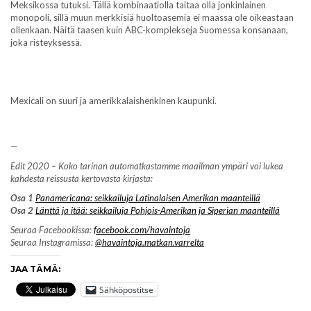
Meksikossa tutuksi. Tällä kombinaatiolla taitaa olla jonkinlainen
monopoli, sillä muun merkkisiä huoltoasemia ei maassa ole oikeastaan
ollenkaan. Näitä taasen kuin ABC-komplekseja Suomessa konsanaan,
joka risteyksessä.
Mexicali on suuri ja amerikkalaishenkinen kaupunki.
—
Edit 2020 – Koko tarinan automatkastamme maailman ympäri voi lukea
kahdesta reissusta kertovasta kirjasta:
Osa 1
Panamericana: seikkailuja Latinalaisen Amerikan maanteillä
Osa 2
Länttä ja itää: seikkailuja Pohjois-Amerikan ja Siperian maanteillä
Seuraa Facebookissa:
facebook.com/havaintoja
Seuraa Instagramissa:
@havaintoja.matkan.varrelta
JAA TÄMÄ:
Sähköpostitse