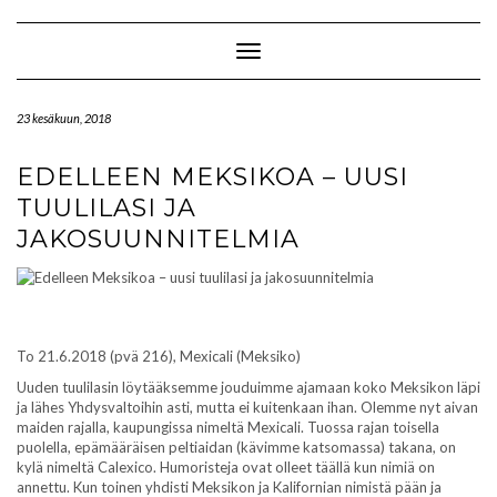
Skip
to
content
Toggle Navigation
23 kesäkuun, 2018
EDELLEEN MEKSIKOA – UUSI
TUULILASI JA
JAKOSUUNNITELMIA
To 21.6.2018 (pvä 216), Mexicali (Meksiko)
Uuden tuulilasin löytääksemme jouduimme ajamaan koko Meksikon läpi
ja lähes Yhdysvaltoihin asti, mutta ei kuitenkaan ihan. Olemme nyt aivan
maiden rajalla, kaupungissa nimeltä Mexicali. Tuossa rajan toisella
puolella, epämääräisen peltiaidan (kävimme katsomassa) takana, on
kylä nimeltä Calexico. Humoristeja ovat olleet täällä kun nimiä on
annettu. Kun toinen yhdisti Meksikon ja Kalifornian nimistä pään ja