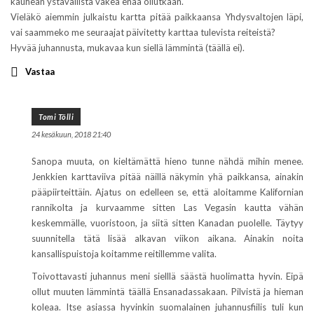
kauhean ystävällistä väkeä enää ollutkaan.
Vieläkö aiemmin julkaistu kartta pitää paikkaansa Yhdysvaltojen läpi,
vai saammeko me seuraajat päivitetty karttaa tulevista reiteistä?
Hyvää juhannusta, mukavaa kun siellä lämmintä (täällä ei).
Vastaa
Tomi Tölli
24 kesäkuun, 2018 21:40
Sanopa muuta, on kieltämättä hieno tunne nähdä mihin menee.
Jenkkien karttaviiva pitää näillä näkymin yhä paikkansa, ainakin
pääpiirteittäin. Ajatus on edelleen se, että aloitamme Kalifornian
rannikolta ja kurvaamme sitten Las Vegasin kautta vähän
keskemmälle, vuoristoon, ja siitä sitten Kanadan puolelle. Täytyy
suunnitella tätä lisää alkavan viikon aikana. Ainakin noita
kansallispuistoja koitamme reitillemme valita.
Toivottavasti juhannus meni sielllä säästä huolimatta hyvin. Eipä
ollut muuten lämmintä täällä Ensanadassakaan. Pilvistä ja hieman
koleaa. Itse asiassa hyvinkin suomalainen juhannusfiilis tuli kun