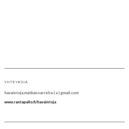
YHTEYKSIÄ
havaintoja.matkan.varrelta ( a ) gmail.com
www.rantapallo.fi/havaintoja