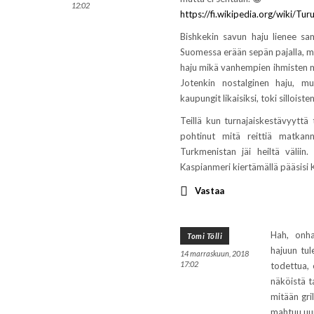
12:02
https://fi.wikipedia.org/wiki
Bishkekin savun haju lienee sa
Suomessa erään sepän pajalla, mis
haju mikä vanhempien ihmisten 
Jotenkin nostalginen haju, m
kaupungit likaisiksi, toki sillois
Teillä kun turnajaiskestävyyttä 
pohtinut mitä reittiä matkan
Turkmenistan jäi heiltä väliin.
Kaspianmeri kiertämällä pääsisi 
Vastaa
Hah, onha
Tomi Tölli
hajuun tul
14 marraskuun, 2018
17:02
todettua, 
näköistä t
mitään gril
mahtuu uun