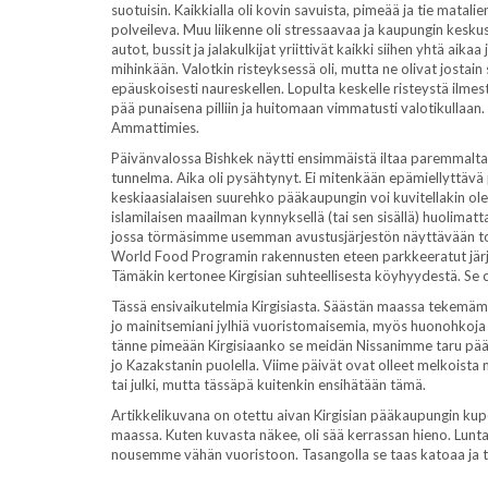
suotuisin. Kaikkialla oli kovin savuista, pimeää ja tie matali
polveileva. Muu liikenne oli stressaavaa ja kaupungin keskus
autot, bussit ja jalakulkijat yriittivät kaikki siihen yhtä aik
mihinkään. Valotkin risteyksessä oli, mutta ne olivat josta
epäuskoisesti naureskellen. Lopulta keskelle risteystä ilmes
pää punaisena pilliin ja huitomaan vimmatusti valotikullaa
Ammattimies.
Päivänvalossa Bishkek näytti ensimmäistä iltaa paremmalta
tunnelma. Aika oli pysähtynyt. Ei mitenkään epämiellyttävä 
keskiaasialaisen suurehko pääkaupungin voi kuvitellakin oleva
islamilaisen maailman kynnyksellä (tai sen sisällä) huolimat
jossa törmäsimme usemman avustusjärjestön näyttävään toim
World Food Programin rakennusten eteen parkkeeratut järj
Tämäkin kertonee Kirgisian suhteellisesta köyhyydestä. Se
Tässä ensivaikutelmia Kirgisiasta. Säästän maassa tekemämme
jo mainitsemiani jylhiä vuoristomaisemia, myös huonohkoja te
tänne pimeään Kirgisiaanko se meidän Nissanimme taru päätty
jo Kazakstanin puolella. Viime päivät ovat olleet melkoista
tai julki, mutta tässäpä kuitenkin ensihätään tämä.
Artikkelikuvana on otettu aivan Kirgisian pääkaupungin 
maassa. Kuten kuvasta näkee, oli sää kerrassan hieno. Lunta 
nousemme vähän vuoristoon. Tasangolla se taas katoaa ja tal