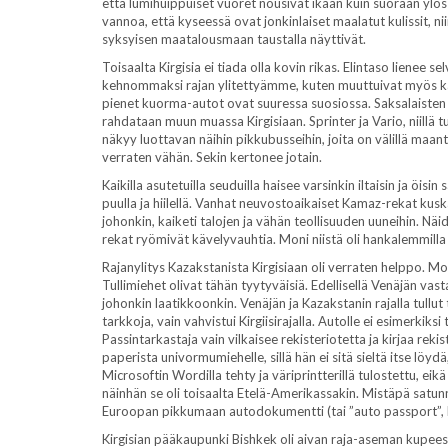
että lumihuippuiset vuoret nousivat ikään kuin suoraan ylös ta
vannoa, että kyseessä ovat jonkinlaiset maalatut kulissit, ni
syksyisen maatalousmaan taustalla näyttivät.
Toisaalta Kirgisia ei tiada olla kovin rikas. Elintaso lienee
kehnommaksi rajan ylitettyämme, kuten muuttuivat myös ka
pienet kuorma-autot ovat suuressa suosiossa. Saksalaisten 
rahdataan muun muassa Kirgisiaan. Sprinter ja Vario, niillä
näkyy luottavan näihin pikkubusseihin, joita on välillä maant
verraten vähän. Sekin kertonee jotain.
Kaikilla asutetuilla seuduilla haisee varsinkin iltaisin ja öi
puulla ja hiilellä. Vanhat neuvostoaikaiset Kamaz-rekat kusk
johonkin, kaiketi talojen ja vähän teollisuuden uuneihin. Nä
rekat ryömivät kävelyvauhtia. Moni niistä oli hankalemmilla o
Rajanylitys Kazakstanista Kirgisiaan oli verraten helppo. Mol
Tullimiehet olivat tähän tyytyväisiä. Edellisellä Venäjän vas
johonkin laatikkoonkin. Venäjän ja Kazakstanin rajalla tullut t
tarkkoja, vain vahvistui Kirgiisirajalla. Autolle ei esimerkik
Passintarkastaja vain vilkaisee rekisteriotetta ja kirjaa re
paperista univormumiehelle, sillä hän ei sitä sieltä itse löyd
Microsoftin Wordilla tehty ja väriprintterillä tulostettu, e
näinhän se oli toisaalta Etelä-Amerikassakin. Mistäpä satunna
Euroopan pikkumaan autodokumentti (tai ”auto passport”, ku
Kirgisian pääkaupunki Bishkek oli aivan raja-aseman kupeess