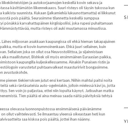
en liikekiinteistöjen ja autokorjaamojen keskellä kovin sekava ja
tassa käsittämätön liikennekaaos. Suuri risteys oli täysin tukossa kun
aa ja kaikista suunnista. Kukaan (jalkamiehiä lukuunottamatta) ei liikkunut
S
in syystä pois päältä. Seurasimme tilannetta keskellä sumppua
tyi pönäkkä karvahattupäinen kirgiisipoliisi, joka rupesi puhaltamaan
n. Hämmästyttävää, mutta risteys oli auki muutamassa minuutissa.
. Lähes miljoonan asukkaan kaupungissa oli ehkä hieman takapajuinen
paikka, mutta ei kovin kummoinenkaan. Ehkä juuri sellainen, kuin
n. Sellaisen joka on ollut osa Neuvostoliittoa, ja sijainnistaan
ta aika maallistunut. Bishkek oli myös ensimmäinen Euraasian paikka,
istoon kaupungilla kuljeskellessamme. Ainakin Punaisen ristin ja
estölogoin varustetut puhtaanvalkeat maasturirivit bongasimme.
 on avustuskohde.
 pienen tiekierroksen jutut ensi kertaan. Niihin mahtui paitsi noita
itä sekä räntäsateisia auto-ogelmiakin, jolloin mielessä kävi jo, jotta
y. Sen voin jo paljastaa, ettei niin lopulta käynyt. Jatkuuhan matka
 menemistä. Tien päältä ei aina meinaa saada näitä päivityksiä tehtyä
kupeessa olevassa luonnonpuistossa ensimmäisenä päivänämme
on ollut vaihtelevasti. Se ilmaantuu yleensä oikeastaan heti kun
vivaatteita saa kiskoa pois päältä, jottei ihan näänny.
Y