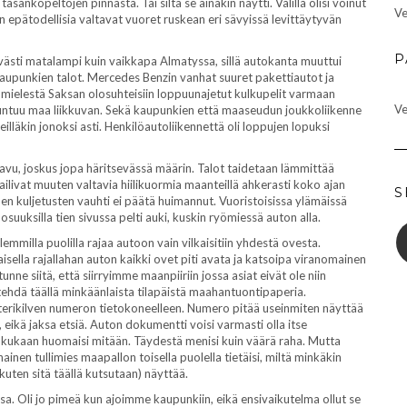
sankopeltojen pinnasta. Tai siltä se ainakin näytti. Välillä olisi voinut
Ve
in epätodellisia valtavat vuoret ruskean eri sävyissä levittäytyvän
P
 selvästi matalampi kuin vaikkapa Almatyssa, sillä autokanta muuttui
upunkien talot. Mercedes Benzin vanhat suuret pakettiautot ja
mielestä Saksan olosuhteisiin loppuunajetut kulkupelit varmaan
Ve
 tuntuu maa liikkuvan. Sekä kaupunkien että maaseudun joukkoliikenne
eilläkin jonoksi asti. Henkilöautoliikennettä oli loppujen lopuksi
sin savu, joskus jopa häritsevässä määrin. Talot taidetaan lämmittää
ailivat muuten valtavia hiilikuormia maanteillä ahkerasti koko ajan
S
iden kuljetusten vauhti ei päätä huimannut. Vuoristoisissa ylämäissä
suuksilla tien sivussa pelti auki, kuskin ryömiessä auton alla.
emmilla puolilla rajaa autoon vain vilkaisitiin yhdestä ovesta.
taisella rajallahan auton kaikki ovet piti avata ja katsoipa viranomainen
unne siitä, että siirryimme maanpiiriin jossa asiat eivät ole niin
si tehdä täällä minkäänlaista tilapäistä maahantuontipaperia.
kisterikilven numeron tietokoneelleen. Numero pitää useinmiten näyttää
ä, eikä jaksa etsiä. Auton dokumentti voisi varmasti olla itse
ikä kukaan huomaisi mitään. Täydestä menisi kuin väärä raha. Mutta
inen tullimies maapallon toisella puolella tietäisi, miltä minkäkin
ten sitä täällä kutsutaan) näyttää.
a. Oli jo pimeä kun ajoimme kaupunkiin, eikä ensivaikutelma ollut se