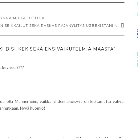
 YNNÄ MUITA JUTTUJA
AN SEIKKAILUT SEKÄ RASKAS RAJANYLITYS UZBEKISTANIIN
KI BISHKEK SEKÄ ENSIVAIKUTELMIA MAASTA”
as kuvassa????
aida olla Mannerheim, vaikka yhdennäköisyys on kieltämättä vahva.
annutkaan. Hyvä huomio!
a