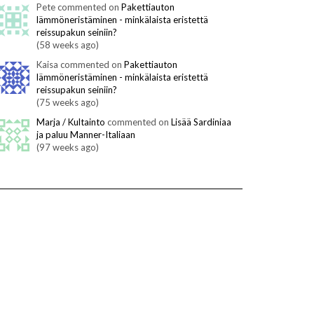
Pete commented on
Pakettiauton
lämmöneristäminen - minkälaista eristettä
reissupakun seiniin?
(58 weeks ago)
Kaisa commented on
Pakettiauton
lämmöneristäminen - minkälaista eristettä
reissupakun seiniin?
(75 weeks ago)
Marja / Kultainto
commented on
Lisää Sardiniaa
ja paluu Manner-Italiaan
(97 weeks ago)