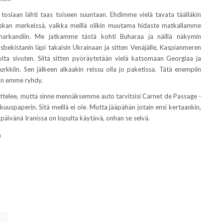
tosiaan lähti taas toiseen suuntaan. Ehdimme vielä tavata täälläkin
uskan merkeissä, vaikka meillä olikin muutama hidaste matkallamme
arkandiin. Me jatkamme tästä kohti Buharaa ja näillä näkymin
sbekistanin läpi takaisin Ukrainaan ja sitten Venäjälle, Kaspianmeren
lta sivuten. Siitä sitten pyöräytetään vielä katsomaan Georgiaa ja
urkkiin. Sen jälkeen alkaakin reissu olla jo paketissa. Tätä enempiin
in emme ryhdy.
ttelee, mutta sinne mennäksemme auto tarvitsisi Carnet de Passage -
kuuspaperin. Sitä meillä ei ole. Mutta jääpähän jotain ensi kertaankin,
n päivänä Iranissa on lopulta käytävä, onhan se selvä.
a