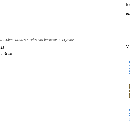
ha
ww
lukea kahdesta reissusta kertovasta kirjasta:
V
llä
anteillä