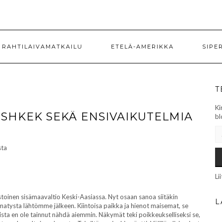
RAHTILAIVAMATKAILU
ETELÄ-AMERIKKA
SIPE
T
Ki
ISHKEK SEKÄ ENSIVAIKUTELMIA
bl
SÄ
Li
istoinen sisämaavaltio Keski-Aasiassa. Nyt osaan sanoa siitäkin
L
lmatysta lähtömme jälkeen. Kiintoisa paikka ja hienot maisemat, se
sta en ole tainnut nähdä aiemmin. Näkymät teki poikkeukselliseksi se,