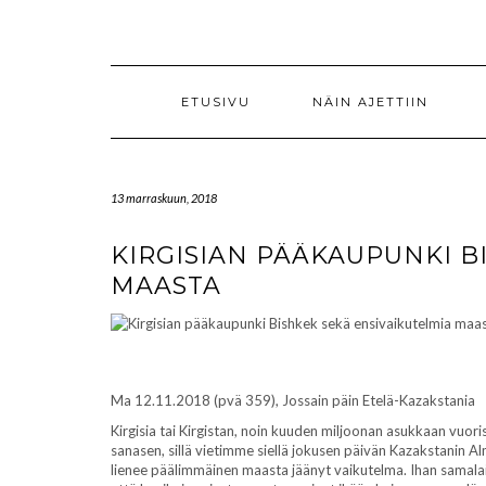
Skip
to
content
ETUSIVU
NÄIN AJETTIIN
13 marraskuun, 2018
KIRGISIAN PÄÄKAUPUNKI B
MAASTA
Ma 12.11.2018 (pvä 359), Jossain päin Etelä-Kazakstania
Kirgisia tai Kirgistan, noin kuuden miljoonan asukkaan vuor
sanasen, sillä vietimme siellä jokusen päivän Kazakstanin A
lienee päälimmäinen maasta jäänyt vaikutelma. Ihan samalai