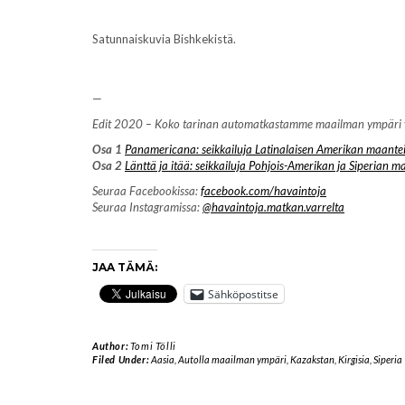
Satunnaiskuvia Bishkekistä.
—
Edit 2020 – Koko tarinan automatkastamme maailman ympäri voi 
Osa 1
Panamericana: seikkailuja Latinalaisen Amerikan maantei
Osa 2
Länttä ja itää: seikkailuja Pohjois-Amerikan ja Siperian ma
Seuraa Facebookissa:
facebook.com/havaintoja
Seuraa Instagramissa:
@havaintoja.matkan.varrelta
JAA TÄMÄ:
Sähköpostitse
Author:
Tomi Tölli
Filed Under:
Aasia
,
Autolla maailman ympäri
,
Kazakstan
,
Kirgisia
,
Siperia