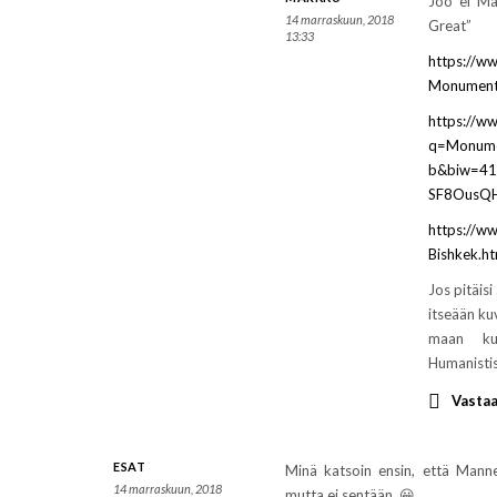
Joo ei Ma
14 marraskuun, 2018
Great”
13:33
https://w
Monument_
https://w
q=Monumen
b&biw=41
SF8OusQH
https://ww
Bishkek.ht
Jos pitäis
itseään ku
maan kuu
Humanistis
Vasta
ESAT
Minä katsoin ensin, että Mann
14 marraskuun, 2018
mutta ei sentään. 😀