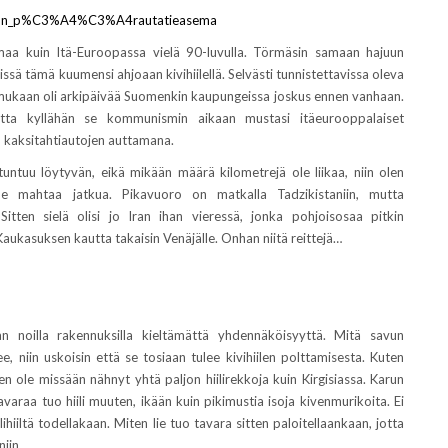
/Turun_p%C3%A4%C3%A4rautatieasema
maa kuin Itä-Euroopassa vielä 90-luvulla. Törmäsin samaan hajuun
sä tämä kuumensi ahjoaan kivihiilellä. Selvästi tunnistettavissa oleva
mukaan oli arkipäivää Suomenkin kaupungeissa joskus ennen vanhaan.
utta kyllähän se kommunismin aikaan mustasi itäeurooppalaiset
ten kaksitahtiautojen auttamana.
tuntuu löytyvän, eikä mikään määrä kilometrejä ole liikaa, niin olen
ne mahtaa jatkua. Pikavuoro on matkalla Tadzikistaniin, mutta
 Sitten sielä olisi jo Iran ihan vieressä, jonka pohjoisosaa pitkin
Kaukasuksen kautta takaisin Venäjälle. Onhan niitä reittejä…
n noilla rakennuksilla kieltämättä yhdennäköisyyttä. Mitä savun
ee, niin uskoisin että se tosiaan tulee kivihiilen polttamisesta. Kuten
en ole missään nähnyt yhtä paljon hiilirekkoja kuin Kirgisiassa. Karun
avaraa tuo hiili muuten, ikään kuin pikimustia isoja kivenmurikoita. Ei
lihiiltä todellakaan. Miten lie tuo tavara sitten paloitellaankaan, jotta
iin.