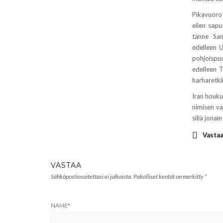
Pikavuoro 
eilen sap
tänne Sam
edelleen U
pohjoispuo
edelleen T
harharetki
Iran houku
nimisen va
sillä jonai
Vasta
VASTAA
Sähköpostiosoitettasi ei julkaista.
Pakolliset kentät on merkitty
*
NAME
*