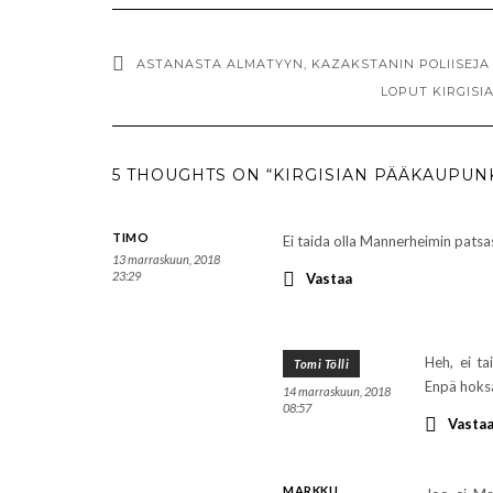
ASTANASTA ALMATYYN, KAZAKSTANIN POLIISEJA
LOPUT KIRGISI
5 THOUGHTS ON “KIRGISIAN PÄÄKAUPUN
TIMO
Ei taida olla Mannerheimin pats
13 marraskuun, 2018
23:29
Vastaa
Heh, ei t
Tomi Tölli
Enpä hoks
14 marraskuun, 2018
08:57
Vasta
MARKKU