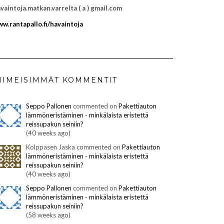
vaintoja.matkan.varrelta ( a ) gmail.com
w.rantapallo.fi/havaintoja
IIMEISIMMÄT KOMMENTIT
Seppo Pallonen
commented on
Pakettiauton
lämmöneristäminen - minkälaista eristettä
reissupakun seiniin?
(40 weeks ago)
Kolppasen Jaska commented on
Pakettiauton
lämmöneristäminen - minkälaista eristettä
reissupakun seiniin?
(40 weeks ago)
Seppo Pallonen
commented on
Pakettiauton
lämmöneristäminen - minkälaista eristettä
reissupakun seiniin?
(58 weeks ago)