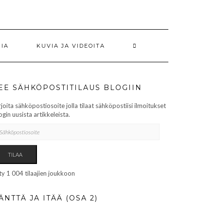
RIA
KUVIA JA VIDEOITA
EE SÄHKÖPOSTITILAUS BLOGIIN
rjoita sähköpostiosoite jolla tilaat sähköpostiisi ilmoitukset
ogin uusista artikkeleista.
HKÖPOSTIOSOITE
TILAA
ity 1 004 tilaajien joukkoon
ÄNTTÄ JA ITÄÄ (OSA 2)