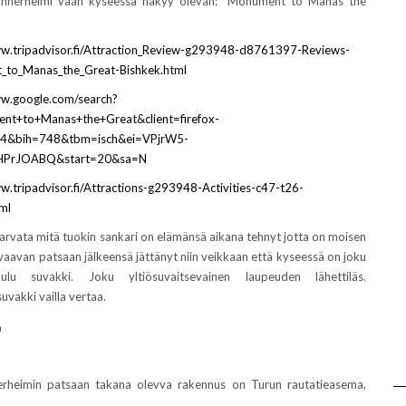
nnerheimi vaan kyseessä näkyy olevan: ”Monument to Manas the
ww.tripadvisor.fi/Attraction_Review-g293948-d8761397-Reviews-
to_Manas_the_Great-Bishkek.html
ww.google.com/search?
t+to+Manas+the+Great&client=firefox-
4&bih=748&tbm=isch&ei=VPjrW5-
PrJOABQ&start=20&sa=N
w.tripadvisor.fi/Attractions-g293948-Activities-c47-t26-
ml
i arvata mitä tuokin sankari on elämänsä aikana tehnyt jotta on moisen
vaavan patsaan jälkeensä jättänyt niin veikkaan että kyseessä on joku
lu suvakki. Joku yltiösuvaitsevainen laupeuden lähettiläs.
uvakki vailla vertaa.
a
erheimin patsaan takana olevva rakennus on Turun rautatieasema,