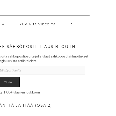
RIA
KUVIA JA VIDEOITA
EE SÄHKÖPOSTITILAUS BLOGIIN
rjoita sähköpostiosoite jolla tilaat sähköpostiisi ilmoitukset
ogin uusista artikkeleista.
HKÖPOSTIOSOITE
TILAA
ity 1 004 tilaajien joukkoon
ÄNTTÄ JA ITÄÄ (OSA 2)