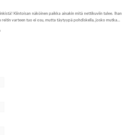
inkistä! Kiintoisan näköinen paikka ainakin mitä nettikuviin tulee. Ihan
reitin varteen tuo ei osu, mutta täytyypä pohdiskella, josko mutka…
a