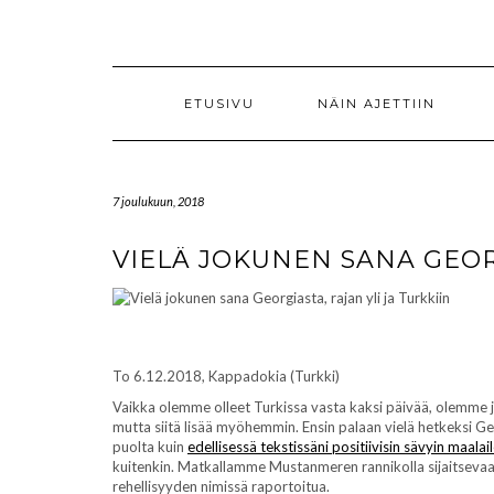
Skip
to
content
ETUSIVU
NÄIN AJETTIIN
7 joulukuun, 2018
VIELÄ JOKUNEN SANA GEORG
To 6.12.2018, Kappadokia (Turkki)
Vaikka olemme olleet Turkissa vasta kaksi päivää, olemme jo
mutta siitä lisää myöhemmin. Ensin palaan vielä hetkeksi G
puolta kuin
edellisessä tekstissäni positiivisin sävyin maalai
kuitenkin. Matkallamme Mustanmeren rannikolla sijaitsevaa
rehellisyyden nimissä raportoitua.