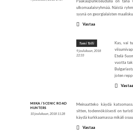
Pääkaupunkiseudulla on tänä v
ulkomaalaisryhmää. Näistä ryhmis
syynä on georgialaisten maalisk
Vastaa
Kas, vai t
Tomi Tölli
viisumivap
9 joulukuun, 2018
22:33
Etelä-Suom
vuotta tak
Bulgariasta
joten rep
Vasta
MIIKA / SCENIC ROAD
Meinaatteko käydä katsomassa 
HUNTERS
sitten, todennököisesti on turist
10 joulukuun, 2018 11:28
käydä kurkkaamassa mikäli osuu r
Vastaa