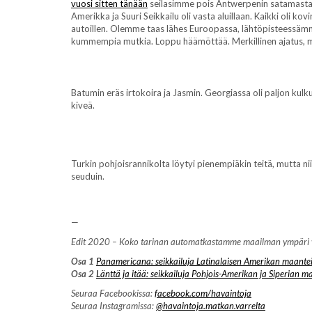
vuosi sitten tänään
seilasimme pois Antwerpenin satamast
Amerikka ja Suuri Seikkailu oli vasta aluillaan. Kaikki oli ko
autoillen. Olemme taas lähes Euroopassa, lähtöpisteessämm
kummempia mutkia. Loppu häämöttää. Merkillinen ajatus, mu
Batumin eräs irtokoira ja Jasmin. Georgiassa oli paljon kulku
kiveä.
Turkin pohjoisrannikolta löytyi pienempiäkin teitä, mutta 
seuduin.
—
Edit 2020 – Koko tarinan automatkastamme maailman ympäri voi 
Osa 1
Panamericana: seikkailuja Latinalaisen Amerikan maantei
Osa 2
Länttä ja itää: seikkailuja Pohjois-Amerikan ja Siperian ma
Seuraa Facebookissa:
facebook.com/havaintoja
Seuraa Instagramissa:
@havaintoja.matkan.varrelta