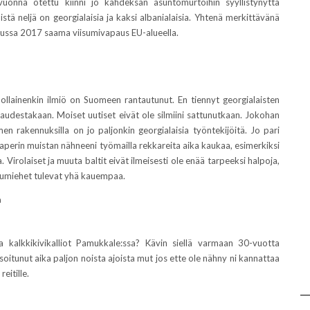
uonna otettu kiinni jo kahdeksan asuntomurtoihin syyllistynyttä
tä neljä on georgialaisia ja kaksi albanialaisia. Yhtenä merkittävänä
uussa 2017 saama viisumivapaus EU-alueella.
uollainenkin ilmiö on Suomeen rantautunut. En tiennyt georgialaisten
audestakaan. Moiset uutiset eivät ole silmiini sattunutkaan. Jokohan
en rakennuksilla on jo paljonkin georgialaisia työntekijöitä. Jo pari
aperin muistan nähneeni työmailla rekkareita aika kaukaa, esimerkiksi
. Virolaiset ja muuta baltit eivät ilmeisesti ole enää tarpeeksi halpoja,
pumiehet tulevat yhä kauempaa.
a
kalkkikivikalliot Pamukkale:ssa? Kävin siellä varmaan 30-vuotta
isoitunut aika paljon noista ajoista mut jos ette ole nähny ni kannattaa
eitille.