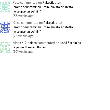
Pete commented on
Pakettiauton
lämmöneristäminen - minkälaista eristettä
reissupakun seiniin?
(58 weeks ago)
Kaisa commented on
Pakettiauton
lämmöneristäminen - minkälaista eristettä
reissupakun seiniin?
(75 weeks ago)
Marja / Kultainto
commented on
Lisää Sardiniaa
ja paluu Manner-Italiaan
(97 weeks ago)