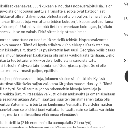
Ve
ikalliset kaahaavat. Juuri kukaan ei noudata nopeusrajoituksia, ja ohi
oneuvoista on loppuun ajettuja Transitteja, jotka ovat kattoon asti
liikkuvat alle viittäkymppiä, ohitustarvetta on paljon. Tämä aiheutti
P
n aivan liikaa autoja verrattuna teiden kokoon ja kapasiteettiin. Tämä
vilkkaimpia. Uutta leveämpää tietä rakennetaan koko ajan, ja joitain
ennen kuin se on valmis. Ehkä sitten helpottaa hieman.
Ve
 suoraan sanottuna en tiedä mitä ne siellä tekivät. Nopeusvalvontaa
 koko maassa. Tämä oli hyvin erilaista kuin vaikkapa Kazakstanissa,
iin käsiteltyä, tutkattiin ja pysäytettiin heti uusi. Georgian poliisit taas
äällä, muun liikenteen kaahatessa ohi omaa vauhdikasta tahtiaan. Liekö
ikasta tuotettuja jenkki-Fordeja. Leffoista ja sarjoista tuttu
S
si totesin, Yhdysvaltain lippuja näki Georgiassa paljon. Se ei olle
ukea, on varmasti paljon, epäilisin.
rjaa, pääasiassa nautoja, jokunen sikakin silloin tällöin. Kylissä
stuttivat yllättävän paljon vaikkapa Kirgisian maaseudun kyliä. Tämä
illä näytti. Se oli seutua, johon rakenneltiin hienoja hotelleja ja
nyt, vaikka Batumi itsessään vaikutti oikein mukavalta ja omanlaiseltaan
ttä sesongin aikaan Batumi saattaisi suurten turistimäärien takia olla
senttia Batumin turisteista on kuulemma Venäjältä. Kuvittelin maiden
nviettoon se ei ehkei juuri vaikuta. Toisaalta näin se taitaa varsinkin
silleen, mutta reaalimaailma elää omaa elämäänsä.
a hotellilta (2 hh erinomaisella aamupalalla 21 eur/yö)
etimme rapaiseksi käyneen auton. Käsinpesu ja imurointi maksoi