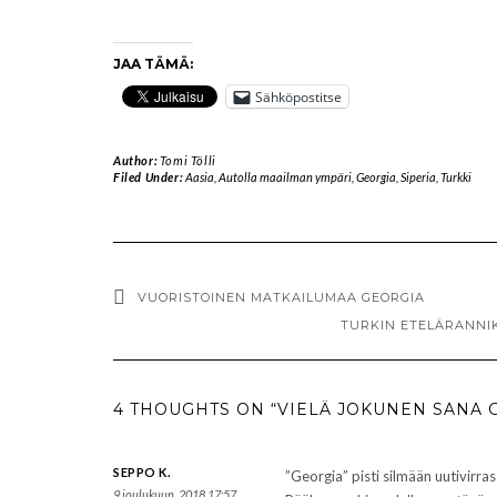
JAA TÄMÄ:
Sähköpostitse
Author:
Tomi Tölli
Filed Under:
Aasia
,
Autolla maailman ympäri
,
Georgia
,
Siperia
,
Turkki
VUORISTOINEN MATKAILUMAA GEORGIA
TURKIN ETELÄRANNIK
4 THOUGHTS ON “VIELÄ JOKUNEN SANA G
SEPPO K.
”Georgia” pisti silmään uutivirra
9 joulukuun, 2018 17:57