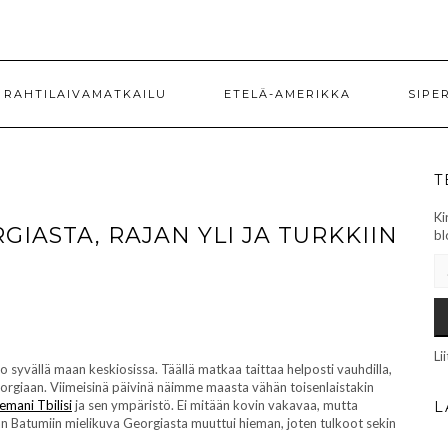
RAHTILAIVAMATKAILU
ETELÄ-AMERIKKA
SIPE
T
Ki
IASTA, RAJAN YLI JA TURKKIIN
bl
SÄ
Li
 syvällä maan keskiosissa. Täällä matkaa taittaa helposti vauhdilla,
eorgiaan. Viimeisinä päivinä näimme maasta vähän toisenlaistakin
lemani Tbilisi
ja sen ympäristö. Ei mitään kovin vakavaa, mutta
L
n Batumiin mielikuva Georgiasta muuttui hieman, joten tulkoot sekin