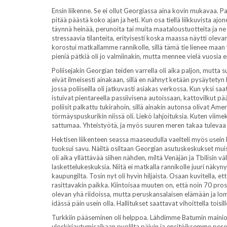
Ensin liikenne. Se ei ollut Georgiassa aina kovin mukavaa. Pa
pitää päästä koko ajan ja heti. Kun osa tiellä liikkuvista aj
täynnä heinää, perunoita tai muita maataloustuotteita ja ne 
stressaavia tilanteita, erityisesti koska maassa näytti oleva
korostui matkallamme rannikolle, sillä tämä tie lienee maan 
pieniä pätkiä oli jo valmiinakin, mutta mennee vielä vuosia 
Poliisejakin Georgian teiden varrella oli aika paljon, mutta
eivät ilmeisesti ainakaan, sillä en nähnyt ketään pysäytetyn
jossa poliiseilla oli jatkuvasti asiakas verkossa. Kun yksi saat
istuivat pientareella passiivisena autoissaan, kattovilkut p
poliisit palkattu tukirahoin, sillä ainakin autonsa olivat Amer
törmäyspuskurikin niissä oli. Liekö lahjoituksia. Kuten viimek
sattumaa. Yhteistyötä, ja myös suuren meren takaa tulevaa t
Hektisen liikenteen seassa maaseudulla vaelteli myös usein ka
tuoksui savu. Näiltä osiltaan Georgian asutuskeskukset mui
oli aika yllättävää siihen nähden, miltä Venäjän ja Tbilisin väl
laskettelukeskuksia. Niitä ei matkalla rannikolle juuri näky
kaupungilta. Tosin nyt oli hyvin hiljaista. Osaan kuvitella, e
rasittavakin paikka. Kiintoisaa muuten on, että noin 70 pro
olevan yhä riidoissa, mutta peruskansalaisen elämään ja loma
idässä päin usein olla. Hallitukset saattavat vihoittella toi
Turkkiin pääseminen oli helppoa. Lähdimme Batumin mainiolt
uloskirjautumisaikaan puolilta päivin ja ensitöiksemme pes