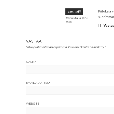
Kiitoksia v
Tomi Tölli
suorimman 
10 joulukuun, 2018
16:06
Vasta
VASTAA
Sähköpostiosoitettasi ei julkaista.
Pakolliset kentät on merkitty
*
NAME
*
EMAIL ADDRESS
*
WEBSITE