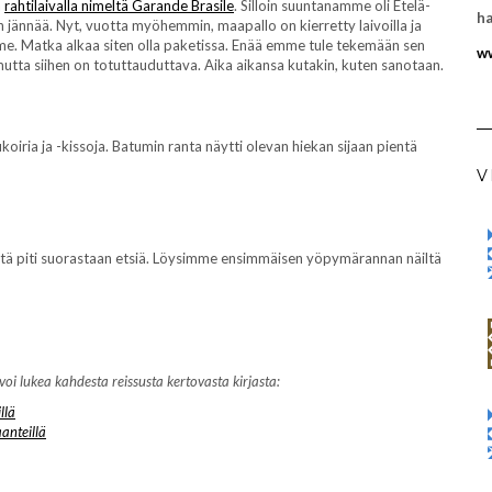
a
rahtilaivalla nimeltä Garande Brasile
. Silloin suuntanamme oli Etelä-
ha
vin jännää. Nyt, vuotta myöhemmin, maapallo on kierretty laivoilla ja
e. Matka alkaa siten olla paketissa. Enää emme tule tekemään sen
ww
tta siihen on totuttauduttava. Aika aikansa kutakin, kuten sanotaan.
koiria ja -kissoja. Batumin ranta näytti olevan hiekan sijaan pientä
V
niitä piti suorastaan etsiä. Löysimme ensimmäisen yöpymärannan näiltä
lukea kahdesta reissusta kertovasta kirjasta:
llä
anteillä