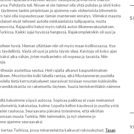
oa. Puhdasta tuli. Nissan ei ole tainnut olla yhtä puhdas ja siisti koko
ten täytimme tankin piripintaan ja ajoimme vain viidentoista kilometrin
itys taisi olla nopeudessaan tämän mantereen ennätys. Viimeksi maasta
S
ilaiset eivät tehneet autolle minkäänlaista tullipaperia, mutta
ajoneuvosta. Rajapoliisi halusi myös nähdä auton liikennevakuutuksen.
rkissa. Kaikki sujui hyvässä hengessä. Rajakompleksikin oli uusi ja
olleen hyviä. Hieman yllättäen niin oli myös maan koillisosassa. Itse
äydellistä. Väylä oli uusi ja pinta täysin sileä. Kaistoja oli koko ajan
lisäksi aika vähän, joten matkanteko oli nopeaa ja tasaista. Niin
oja.
la tiheään asutettua seutua. Heti rajalta alkanut kaupunkimainen
lkeen. Moottoritie kulki lähellä rantaa, eikä Mustanmeren puolella
uolella tietä kerrostaloalueet seurasivat toisiaan nousten kukkuloille,
ä rannikkokaista on rakennettu täyteen. Suuria lentokenttiäkin näimme
, sillä halusimme yöpyä autossa. Sopivaa paikkaa ei vaan meinannut
 kilometriä, kaksisataa, kolme. Lopulta kellon käydessä jo puolta yötä
aten rauhassa. Seuraavana päivänä totesimme, että eiköhän
tsomaan muuta Turkkia. Niin teimmekin, ja nyt olemme jo
jonne ajamme seuraavaksi.
Y
 kertaa Turkissa, jossa minareeteista kaikuvat rukouskutsut.
Tasan