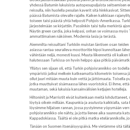
yhdessä Batumin lukuisista autopesupuljuista seitsemisen eur
reissulla, niin huolella pesulan kaverit sitä hinkkasivat. Sit
päässä Batumista olevalle rajalle. Kaiken kaikkiaan rajanyl
toiseen taisi päästä yhtä helposti Pohjois-Amerikassa. Turkk
järjestelmään se kirjattiin. Passiinkin taisi tulla merkintä 
Näytin green cardia, joka kelpasi, onhan se voimassa myös Tu
ammattimaisen näköinen. Modernia lasia ja terästä.
Aiemmilta reissuiltani Turkkiin muistan läntisen osan teiden 
asiassa rantaa seuraileva moottoritie hipoi kunnoltaan lähes t
vähintään neljä, monesti kuusi. Muuta liikennettä oli kaiken 
halutessaan Turkissa on hyvin helppo ajaa pitkiä päivämatk
Yllätys sen sijaan oli, että Turkin pohjoisrannikko on todel
ympäristö jatkui melkein katkeamatta kilometrin toisensa jä
ollut juuri mitään muuta kuin vettä ja jättömaata. Toisella p
jotka muuttuivat sisämaassa lähes vuoristoksi. Ei ihme, ett
muutaman, sekä lukuisia kansainvälisien ketjujen hotelleja.
Hiltoninit ja Marriotit eivät kuitenkaan meitä lohduttaneet
löytyä oikein millään. Kaupunkia ja asutusta kaikkialla, sata
löysimme hiljaisen rannan, jossa pystyimme yöpymään verr
pohjoisrannikko ole nähty, ja jotta lienee aika suunnata ka
Kappadokiassa. Täältä ei ole pitkä matka etelärannikolle, 
Tänään on Suomen itsenäisyyspäivä. Me vietämme sitä tällä