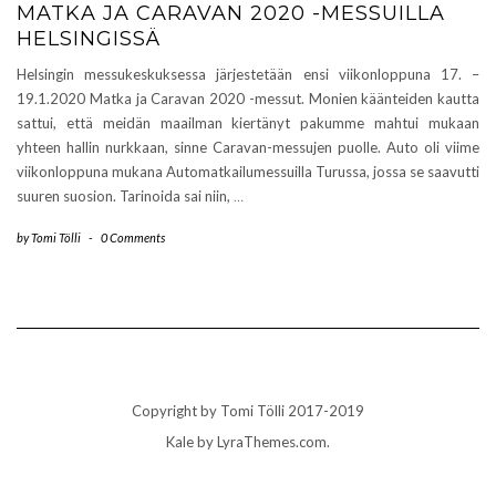
MATKA JA CARAVAN 2020 -MESSUILLA
HELSINGISSÄ
Helsingin messukeskuksessa järjestetään ensi viikonloppuna 17. –
19.1.2020 Matka ja Caravan 2020 -messut. Monien käänteiden kautta
sattui, että meidän maailman kiertänyt pakumme mahtui mukaan
yhteen hallin nurkkaan, sinne Caravan-messujen puolle. Auto oli viime
viikonloppuna mukana Automatkailumessuilla Turussa, jossa se saavutti
suuren suosion. Tarinoida sai niin,
…
by
Tomi Tölli
-
0 Comments
Copyright by Tomi Tölli 2017-2019
Kale
by LyraThemes.com.