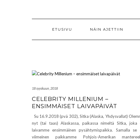
Skip
to
content
ETUSIVU
NÄIN AJETTIIN
18 syyskuun, 2018
CELEBRITY MILLENIUM –
ENSIMMÄISET LAIVAPÄIVÄT
Su 16.9.2018 (pvä 302), Sitka (Alaska, Yhdysvallat) Ole
nyt (tai taas) Alaskassa, paikassa nimeltä Sitka, joka
laivamme ensimmäinen pysähtymispaikka. Samalla se
viimeinen paikkamme Pohjois-Amerikan mantereell