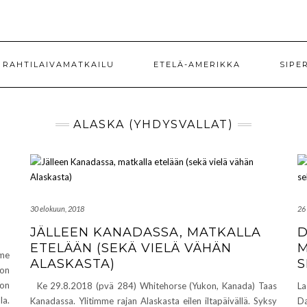
RAHTILAIVAMATKAILU
ETELÄ-AMERIKKA
SIPE
ALASKA (YHDYSVALLAT)
30 elokuun, 2018
26
JÄLLEEN KANADASSA, MATKALLA
D
ETELÄÄN (SEKÄ VIELÄ VÄHÄN
M
mme
ALASKASTA)
S
 on
 on
Ke 29.8.2018 (pvä 284) Whitehorse (Yukon, Kanada) Taas
La
a.
Kanadassa. Ylitimme rajan Alaskasta eilen iltapäivällä. Syksy
Da