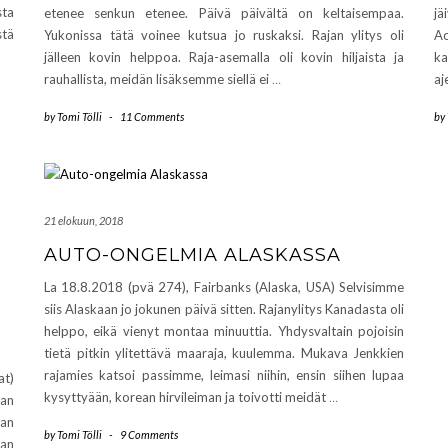
sta
etenee senkun etenee. Päivä päivältä on keltaisempaa.
jä
tä
Yukonissa tätä voinee kutsua jo ruskaksi. Rajan ylitys oli
A
jälleen kovin helppoa. Raja-asemalla oli kovin hiljaista ja
ka
rauhallista, meidän lisäksemme siellä ei
…
aj
by
Tomi Tölli
-
11 Comments
by
21 elokuun, 2018
AUTO-ONGELMIA ALASKASSA
La 18.8.2018 (pvä 274), Fairbanks (Alaska, USA) Selvisimme
siis Alaskaan jo jokunen päivä sitten. Rajanylitys Kanadasta oli
helppo, eikä vienyt montaa minuuttia. Yhdysvaltain pojoisin
tietä pitkin ylitettävä maaraja, kuulemma. Mukava Jenkkien
rajamies katsoi passimme, leimasi niihin, ensin siihen lupaa
at)
kysyttyään, korean hirvileiman ja toivotti meidät
…
an
aan
by
Tomi Tölli
-
9 Comments
kan