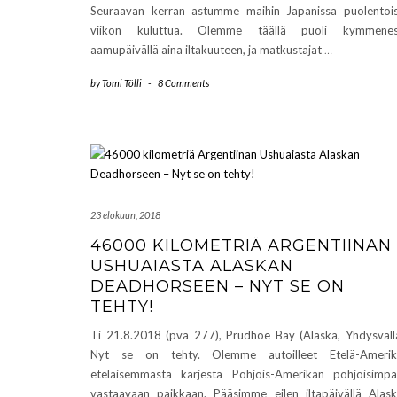
Seuraavan kerran astumme maihin Japanissa puolentoi
viikon kuluttua. Olemme täällä puoli kymmenes
aamupäivällä aina iltakuuteen, ja matkustajat
…
by
Tomi Tölli
-
8 Comments
23 elokuun, 2018
46000 KILOMETRIÄ ARGENTIINAN
USHUAIASTA ALASKAN
DEADHORSEEN – NYT SE ON
TEHTY!
Ti 21.8.2018 (pvä 277), Prudhoe Bay (Alaska, Yhdysvall
Nyt se on tehty. Olemme autoilleet Etelä-Amerik
eteläisemmästä kärjestä Pohjois-Amerikan pohjoisimp
vastaavaan paikkaan. Pääsimme eilen iltapäivällä Alas