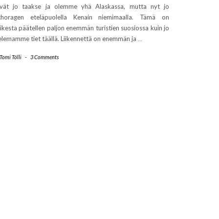
ivät jo taakse ja olemme yhä Alaskassa, mutta nyt jo
choragen eteläpuolella Kenain niemimaalla. Tämä on
ikesta päätellen paljon enemmän turistien suosiossa kuin jo
elemamme tiet täällä. Liikennettä on enemmän ja
…
Tomi Tölli
-
3 Comments