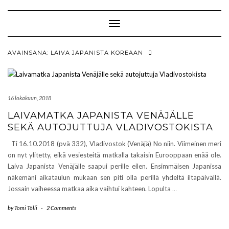
Skip
to
content
Toggle Navigation
AVAINSANA:
LAIVA JAPANISTA KOREAAN
16 lokakuun, 2018
LAIVAMATKA JAPANISTA VENÄJÄLLE
SEKÄ AUTOJUTTUJA VLADIVOSTOKISTA
Ti 16.10.2018 (pvä 332), Vladivostok (Venäjä) No niin. Viimeinen meri
on nyt ylitetty, eikä vesiesteitä matkalla takaisin Eurooppaan enää ole.
Laiva Japanista Venäjälle saapui perille eilen. Ensimmäisen Japanissa
näkemäni aikataulun mukaan sen piti olla perillä yhdeltä iltapäivällä.
Jossain vaiheessa matkaa aika vaihtui kahteen. Lopulta
…
by
Tomi Tölli
-
2 Comments