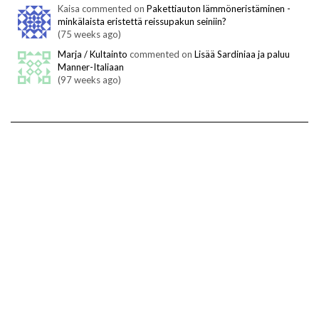
Kaisa commented on
Pakettiauton lämmöneristäminen -
minkälaista eristettä reissupakun seiniin?
(75 weeks ago)
Marja / Kultainto
commented on
Lisää Sardiniaa ja paluu
Manner-Italiaan
(97 weeks ago)