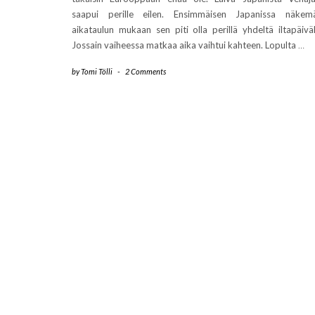
saapui perille eilen. Ensimmäisen Japanissa näkem
aikataulun mukaan sen piti olla perillä yhdeltä iltapäiväl
Jossain vaiheessa matkaa aika vaihtui kahteen. Lopulta
…
by
Tomi Tölli
-
2 Comments