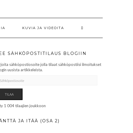
RIA
KUVIA JA VIDEOITA
EE SÄHKÖPOSTITILAUS BLOGIIN
rjoita sähköpostiosoite jolla tilaat sähköpostiisi ilmoitukset
ogin uusista artikkeleista.
HKÖPOSTIOSOITE
TILAA
ity 1 004 tilaajien joukkoon
ÄNTTÄ JA ITÄÄ (OSA 2)