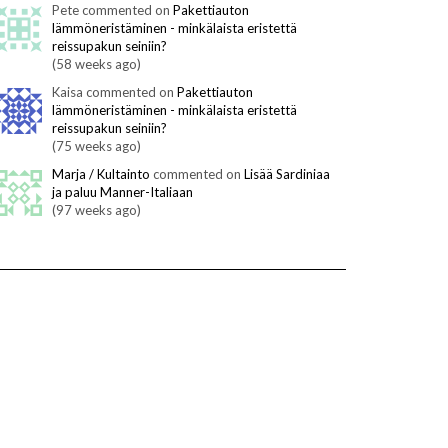
Pete commented on
Pakettiauton
lämmöneristäminen - minkälaista eristettä
reissupakun seiniin?
(58 weeks ago)
Kaisa commented on
Pakettiauton
lämmöneristäminen - minkälaista eristettä
reissupakun seiniin?
(75 weeks ago)
Marja / Kultainto
commented on
Lisää Sardiniaa
ja paluu Manner-Italiaan
(97 weeks ago)