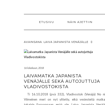
Skip
to
content
ETUSIVU
NÄIN AJETTIIN
AVAINSANA:
LAIVA JAPANISTA VENÄJÄLLE
16 lokakuun, 2018
LAIVAMATKA JAPANISTA
VENÄJÄLLE SEKÄ AUTOJUTTUJA
VLADIVOSTOKISTA
Ti 16.10.2018 (pvä 332), Vladivostok (Venäjä) No ni
Viimeinen meri on nyt ylitetty, eikä vesiesteitä matka
takaisin Eurooppaan enää ole. Laiva Japanista Venäjä