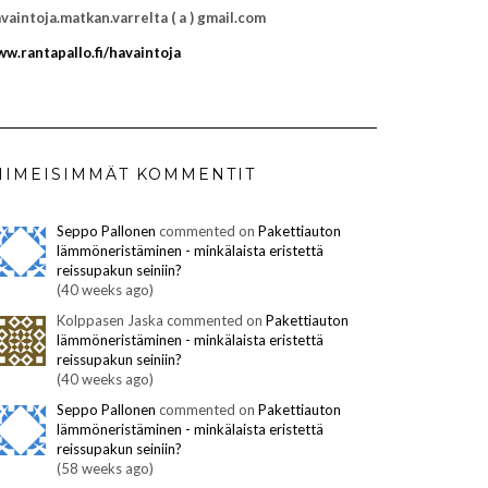
vaintoja.matkan.varrelta ( a ) gmail.com
w.rantapallo.fi/havaintoja
IIMEISIMMÄT KOMMENTIT
Seppo Pallonen
commented on
Pakettiauton
lämmöneristäminen - minkälaista eristettä
reissupakun seiniin?
(40 weeks ago)
Kolppasen Jaska commented on
Pakettiauton
lämmöneristäminen - minkälaista eristettä
reissupakun seiniin?
(40 weeks ago)
Seppo Pallonen
commented on
Pakettiauton
lämmöneristäminen - minkälaista eristettä
reissupakun seiniin?
(58 weeks ago)