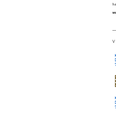
ha
ww
V