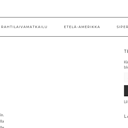
RAHTILAIVAMATKAILU
ETELÄ-AMERIKKA
SIPE
T
Ki
bl
SÄ
Li
in.
L
lla
lle