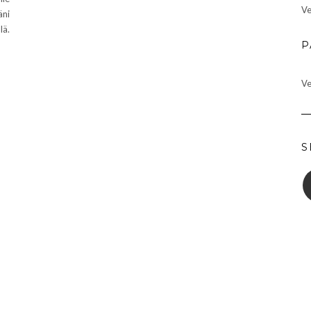
Ve
äni
lä.
P
Ve
S