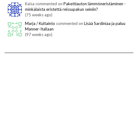
Kaisa commented on
Pakettiauton lämmöneristäminen -
minkälaista eristettä reissupakun seiniin?
(75 weeks ago)
Marja / Kultainto
commented on
Lisää Sardiniaa ja paluu
Manner-Italiaan
(97 weeks ago)