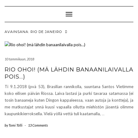
Skip
to
content
Toggle Navigation
AVAINSANA:
RIO DE JANEIRO
10 tammikuun, 2018
RIO OHOI! (MÄ LÄHDIN BANAANILAIVALLA
POIS…)
Ti 9.1.2018 (pvä 53), Brasilian rannikolla, suuntana Santos Vietimme
koko eilisen päivän Riossa. Laiva lastasi ja purki tavaraa satamassa (ei
tosin banaaneja kuten Dingon kappaleessa, vaan autoja ja kontteja), ja
me matkustajat ynnä kuusi vapaalla ollutta miehistön jäsentä olimme
kaupunkikierroksella. Vielä yöllä vettä tuli kaatamalla,
…
by
Tomi Tölli
-
13 Comments