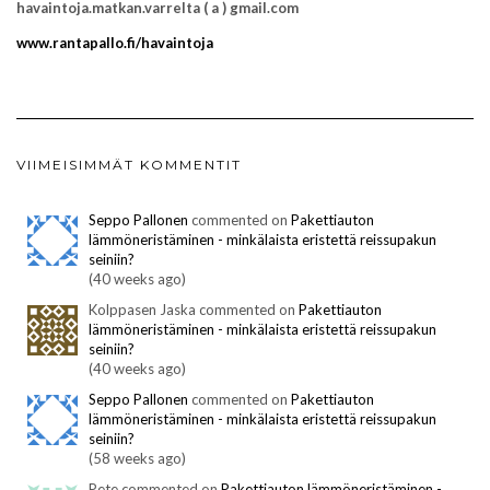
havaintoja.matkan.varrelta ( a ) gmail.com
www.rantapallo.fi/havaintoja
VIIMEISIMMÄT KOMMENTIT
Seppo Pallonen
commented on
Pakettiauton
lämmöneristäminen - minkälaista eristettä reissupakun
seiniin?
(40 weeks ago)
Kolppasen Jaska commented on
Pakettiauton
lämmöneristäminen - minkälaista eristettä reissupakun
seiniin?
(40 weeks ago)
Seppo Pallonen
commented on
Pakettiauton
lämmöneristäminen - minkälaista eristettä reissupakun
seiniin?
(58 weeks ago)
Pete commented on
Pakettiauton lämmöneristäminen -