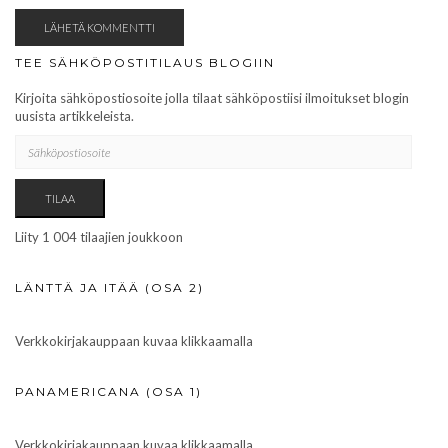
TEE SÄHKÖPOSTITILAUS BLOGIIN
Kirjoita sähköpostiosoite jolla tilaat sähköpostiisi ilmoitukset blogin
uusista artikkeleista.
SÄHKÖPOSTIOSOITE
TILAA
Liity 1 004 tilaajien joukkoon
LÄNTTÄ JA ITÄÄ (OSA 2)
Verkkokirjakauppaan kuvaa klikkaamalla
PANAMERICANA (OSA 1)
Verkkokirjakauppaan kuvaa klikkaamalla