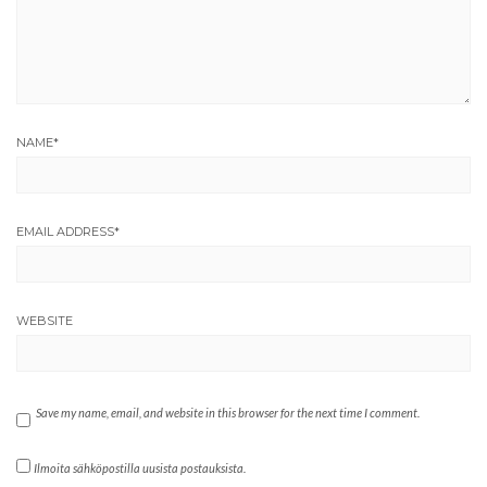
NAME
*
EMAIL ADDRESS
*
WEBSITE
Save my name, email, and website in this browser for the next time I comment.
Ilmoita sähköpostilla uusista postauksista.