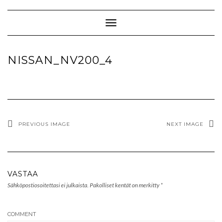
Skip
to
content
Toggle Navigation
NISSAN_NV200_4
PREVIOUS IMAGE
NEXT IMAGE
VASTAA
Sähköpostiosoitettasi ei julkaista.
Pakolliset kentät on merkitty
*
COMMENT