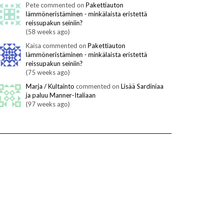
Pete commented on
Pakettiauton
lämmöneristäminen - minkälaista eristettä
reissupakun seiniin?
(58 weeks ago)
Kaisa commented on
Pakettiauton
lämmöneristäminen - minkälaista eristettä
reissupakun seiniin?
(75 weeks ago)
Marja / Kultainto
commented on
Lisää Sardiniaa
ja paluu Manner-Italiaan
(97 weeks ago)