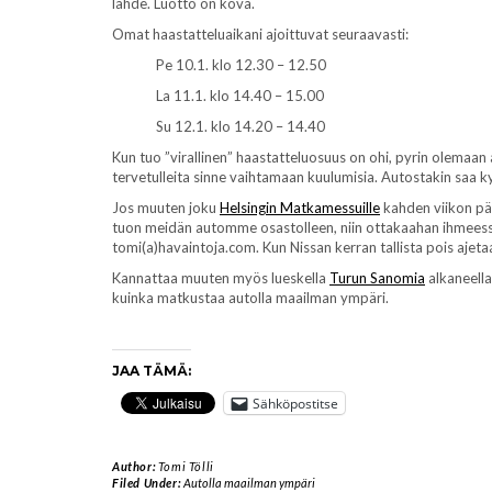
lähde. Luotto on kova.
Omat haastatteluaikani ajoittuvat seuraavasti:
Pe 10.1. klo 12.30 – 12.50
La 11.1. klo 14.40 – 15.00
Su 12.1. klo 14.20 – 14.40
Kun tuo ”virallinen” haastatteluosuus on ohi, pyrin olemaan
tervetulleita sinne vaihtamaan kuulumisia. Autostakin saa kyse
Jos muuten joku
Helsingin Matkamessuille
kahden viikon pää
tuon meidän automme osastolleen, niin ottakaahan ihmeessä 
tomi(a)havaintoja.com. Kun Nissan kerran tallista pois ajet
Kannattaa muuten myös lueskella
Turun Sanomia
alkaneella 
kuinka matkustaa autolla maailman ympäri.
JAA TÄMÄ:
Sähköpostitse
Author:
Tomi Tölli
Filed Under:
Autolla maailman ympäri