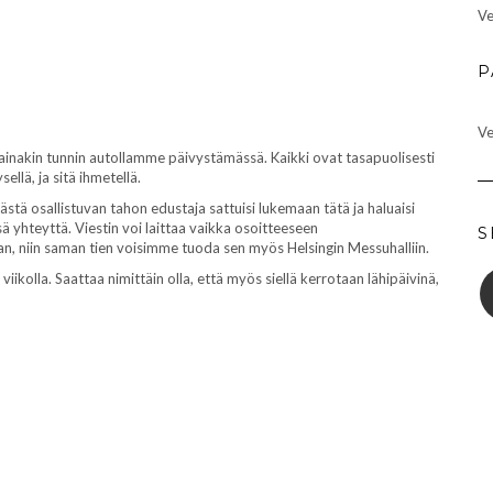
Ve
P
Ve
 ainakin tunnin autollamme päivystämässä. Kaikki ovat tasapuolisesti
llä, ja sitä ihmetellä.
stä osallistuvan tahon edustaja sattuisi lukemaan tätä ja haluaisi
yhteyttä. Viestin voi laittaa vaikka osoitteeseen
S
aan, niin saman tien voisimme tuoda sen myös Helsingin Messuhalliin.
viikolla. Saattaa nimittäin olla, että myös siellä kerrotaan lähipäivinä,