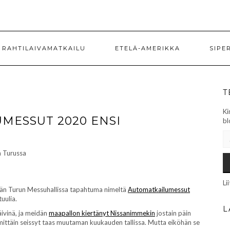
RAHTILAIVAMATKAILU
ETELÄ-AMERIKKA
SIPE
T
Ki
MESSUT 2020 ENSI
bl
SÄ
Li
etään Turun Messuhallissa tapahtuma nimeltä
Automatkailumessut
uulia.
L
ivinä, ja meidän
maapallon kiertänyt Nissanimmekin
jostain päin
 nimittäin seissyt taas muutaman kuukauden tallissa. Mutta eiköhän se