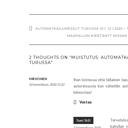
AUTOMATKAILUMESSUT TURUSSA 10.1.-12.1.2020 
MAAPALLON KIERTÄNYT NISSAN 
2 THOUGHTS ON “MUISTUTUS: AUTOMATK
TURUSSA”
HIRVONEN
Ihan loistavaa että tällainen t
10 tammikuun, 2020 15:22
autoreissusta kun vältettiin au
kiinnostaa!
Vastaa
Tervetuloa
Tomi Tölli
kahvilan 
12 tammikuun, 2020