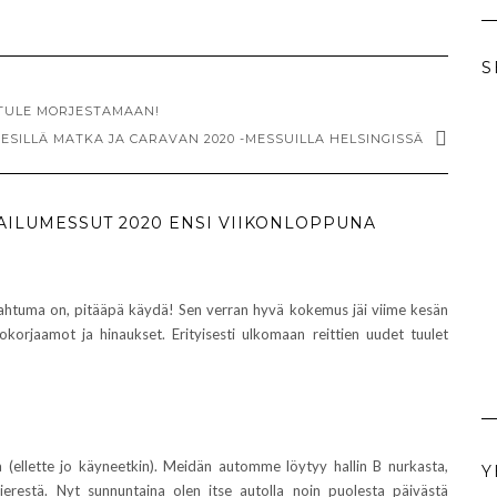
S
– TULE MORJESTAMAAN!
ESILLÄ MATKA JA CARAVAN 2020 -MESSUILLA HELSINGISSÄ
AILUMESSUT 2020 ENSI VIIKONLOPPUNA
apahtuma on, pitääpä käydä! Sen verran hyvä kokemus jäi viime kesän
tokorjaamot ja hinaukset. Erityisesti ulkomaan reittien uudet tuulet
 (ellette jo käyneetkin). Meidän automme löytyy hallin B nurkasta,
Y
vierestä. Nyt sunnuntaina olen itse autolla noin puolesta päivästä