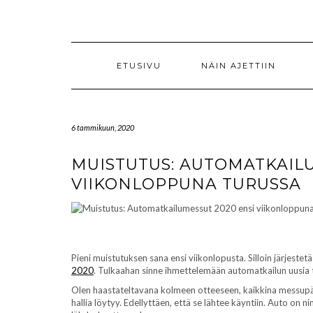
Skip
to
content
ETUSIVU
NÄIN AJETTIIN
6 tammikuun, 2020
MUISTUTUS: AUTOMATKAILU
VIIKONLOPPUNA TURUSSA
Pieni muistutuksen sana ensi viikonlopusta. Silloin järjest
2020
. Tulkaahan sinne ihmettelemään automatkailun uusia t
Olen haastateltavana kolmeen otteeseen, kaikkina messupä
hallia löytyy. Edellyttäen, että se lähtee käyntiin. Auto on