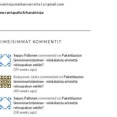
vaintoja.matkan.varrelta ( a ) gmail.com
w.rantapallo.fi/havaintoja
IIMEISIMMÄT KOMMENTIT
Seppo Pallonen
commented on
Pakettiauton
lämmöneristäminen - minkälaista eristettä
reissupakun seiniin?
(39 weeks ago)
Kolppasen Jaska commented on
Pakettiauton
lämmöneristäminen - minkälaista eristettä
reissupakun seiniin?
(40 weeks ago)
Seppo Pallonen
commented on
Pakettiauton
lämmöneristäminen - minkälaista eristettä
reissupakun seiniin?
(58 weeks ago)