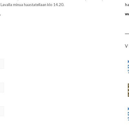
 Lavalla minua haastatellaan klo 14.20.
ha
ww
a
V