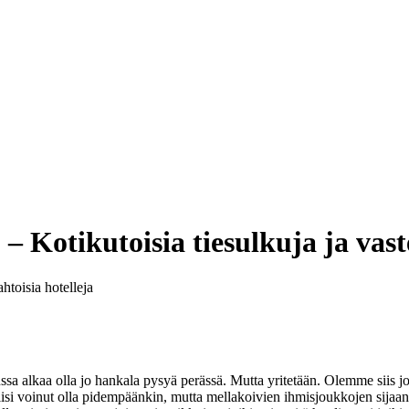
– Kotikutoisia tiesulkuja ja vast
ssa alkaa olla jo hankala pysyä perässä. Mutta yritetään. Olemme siis jo
i voinut olla pidempäänkin, mutta mellakoivien ihmisjoukkojen sijaan me