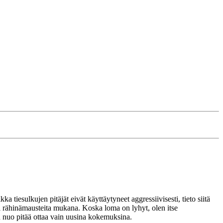
 tiesulkujen pitäjät eivät käyttäytyneet aggressiivisesti, tieto siitä
 oli rähinämausteita mukana. Koska loma on lyhyt, olen itse
ten nuo pitää ottaa vain uusina kokemuksina.