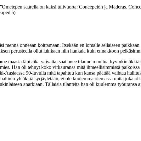
n: ”Ometepen saarella on kaksi tulivuorta: Concepción ja Maderas. Con
kipedia)
sisi mennä onneaan koittamaan. Itsekään en lomalle sellaiseen paikkaan (
sen perusteella ollut lainkaan niin hankala kuin ennakkoon pelkäsimm
me maasta läpi aika vaivatta, saattanee tilanne muuttua hyvinkin äkkiä. 
lakimies. Hän oli tehnyt koko virkauransa mitä ihmeellisimmissä paikois
i-Aasiaassa 90-luvulla mitä tapahtuu kun kansa päättää vaihtaa hallitu
allinto yhtäkkiä syrjäytetään, ei ole kuulemma olemassa uutta joka otta
nkinlaiseen anarkiaan. Tällaisia tilanteita hän oli kuulemma työuransa 