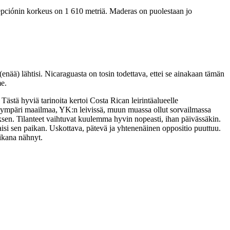
cepciónin korkeus on 1 610 metriä. Maderas on puolestaan jo
enää) lähtisi. Nicaraguasta on tosin todettava, ettei se ainakaan tämän
e.
Tästä hyviä tarinoita kertoi Costa Rican leirintäalueelle
sa ympäri maailmaa, YK:n leivissä, muun muassa ollut sorvailmassa
ksen. Tilanteet vaihtuvat kuulemma hyvin nopeasti, ihan päivässäkin.
isi sen paikan. Uskottava, pätevä ja yhtenenäinen oppositio puuttuu.
aikana nähnyt.