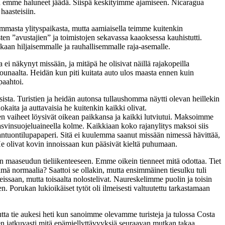
oihin emme haluneet jäädä. Siispä keskityimme ajamiseen. Nicaragua
haasteisiin.
mmasta ylityspaikasta, mutta aamiaisella teimme kuitenkin
sten ”avustajien” ja toimistojen sekavassa kaaoksessa kauhistutti.
kaan hiljaisemmalle ja rauhallisemmalle raja-asemalle.
 ei näkynyt missään, ja mitäpä he olisivat näillä rajakopeilla
unaalta. Heidän kun piti kuitata auto ulos maasta ennen kuin
paahtoi.
iisista. Turistien ja heidän autonsa tullaushomma näytti olevan heillekin
okaita ja auttavaisia he kuitenkin kaikki olivat.
sen vaiheet löysivät oikean paikkansa ja kaikki lutviutui. Maksoimme
vinsuojeluaineella kolme. Kaikkiaan koko rajanylitys maksoi siis
ahantuontilupapaperi. Sitä ei kuulemma saanut missään nimessä hävittää,
. He olivat kovin innoissaan kun pääsivät kieltä puhumaan.
an maaseudun tieliikenteeseen. Emme oikein tienneet mitä odottaa. Tiet
tämä normaalia? Saattoi se ollakin, mutta ensimmäinen tiesulku tuli
issaan, mutta toisaalta nolostelivat. Naureskelimme puolin ja toisin
 Porukan lukioikäiset tytöt oli ilmeisesti valtuutettu tarkastamaan
ta tie aukesi heti kun sanoimme olevamme turisteja ja tulossa Costa
aen jatkuvasti mitä epämiellyttävyyksiä seuraavan mutkan takaa