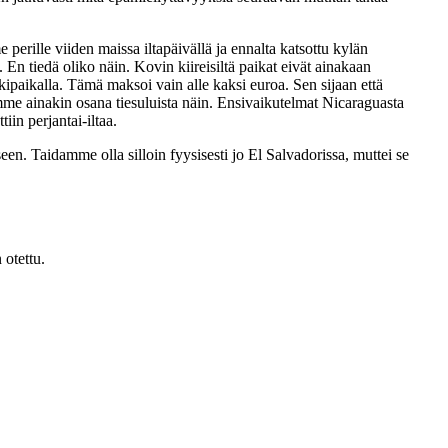
erille viiden maissa iltapäivällä ja ennalta katsottu kylän
En tiedä oliko näin. Kovin kiireisiltä paikat eivät ainakaan
kkipaikalla. Tämä maksoi vain alle kaksi euroa. Sen sijaan että
mme ainakin osana tiesuluista näin. Ensivaikutelmat Nicaraguasta
in perjantai-iltaa.
n. Taidamme olla silloin fyysisesti jo El Salvadorissa, muttei se
 otettu.