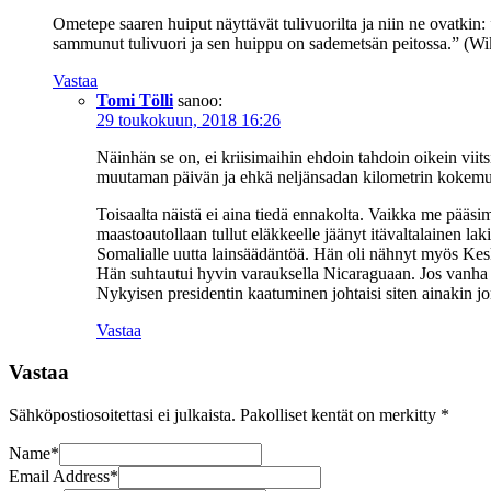
Ometepe saaren huiput näyttävät tulivuorilta ja niin ne ovatki
sammunut tulivuori ja sen huippu on sademetsän peitossa.” (Wi
Vastaa
Tomi Tölli
sanoo:
29 toukokuun, 2018 16:26
Näinhän se on, ei kriisimaihin ehdoin tahdoin oikein viit
muutaman päivän ja ehkä neljänsadan kilometrin kokemuk
Toisaalta näistä ei aina tiedä ennakolta. Vaikka me pääsim
maastoautollaan tullut eläkkeelle jäänyt itävaltalainen 
Somalialle uutta lainsäädäntöä. Hän oli nähnyt myös Kesk
Hän suhtautui hyvin varauksella Nicaraguaan. Jos vanha h
Nykyisen presidentin kaatuminen johtaisi siten ainakin jo
Vastaa
Vastaa
Sähköpostiosoitettasi ei julkaista.
Pakolliset kentät on merkitty
*
Name
*
Email Address
*