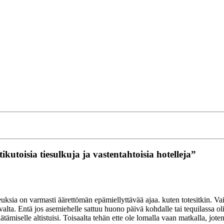
kutoisia tiesulkuja ja vastentahtoisia hotelleja”
sia on varmasti äärettömän epämiellyttävää ajaa. kuten totesitkin. Vaikka
ttavalta. Entä jos asemiehelle sattuu huono päivä kohdalle tai tequilassa
äätämiselle altistuisi. Toisaalta tehän ette ole lomalla vaan matkalla, jo