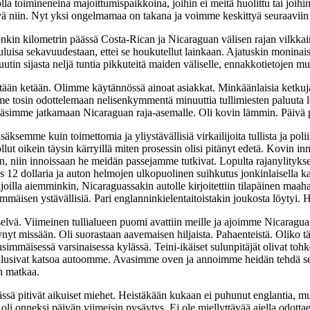
eholla toimineneina majoittumispaikkoina, joihin ei meitä huolittu tai j
yvä niin. Nyt yksi ongelmamaa on takana ja voimme keskittyä seuraaviin 
nkin kilometrin päässä Costa-Rican ja Nicaraguan välisen rajan vilkkai
 kuuluisa sekavuudestaan, ettei se houkutellut lainkaan. Ajatuskin moninai
in sijasta neljä tuntia pikkuteitä maiden väliselle, ennakkotietojen mu
yhtään ketään. Olimme käytännössä ainoat asiakkat. Minkäänlaisia ketkuja
e tosin odottelemaan nelisenkymmentä minuuttia tullimiesten paluuta lo
pääsimme jatkamaan Nicaraguan raja-asemalle. Oli kovin lämmin. Päivä 
isäksemme kuin toimettomia ja yliystävällisiä virkailijoita tullista ja pol
ollut oikein täysin kärryillä miten prosessin olisi pitänyt edetä. Kovin inn
een, niin innoissaan he meidän passejamme tutkivat. Lopulta rajanylityk
 dollaria ja auton helmojen ulkopuolinen suihkutus jonkinlaisella kas
ajoilla aiemminkin, Nicaraguassakin autolle kirjoitettiin tilapäinen ma
äärimmäisen ystävällisiä. Pari englanninkielentaitoistakin joukosta löytyi
 selvä. Viimeinen tullialueen puomi avattiin meille ja ajoimme Nicaragu
äkynyt missään. Oli suorastaan aavemaisen hiljaista. Pahaenteistä. Oliko 
mäisessä varsinaisessa kylässä. Teini-ikäiset sulunpitäjät olivat tohke
e halusivat katsoa autoomme. Avasimme oven ja annoimme heidän tehdä sen.
n matkaa.
ä pitivät aikuiset miehet. Heistäkään kukaan ei puhunut englantia, mut
oli onneksi päivän viimeisin pysäytys. Ei ole miellyttävää ajella odott