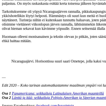
paljastuu. On myös raskaskasta esittää kerta toisensa jälkeen hyväntaht
Tarkoituksemme oli yöpyä Nicaraguajärven rannalla, pikkukaupungissa n
ykköshotellikin löytyi helposti. Hämmästys oli suuri kun meitä ei huol
näyttäneet. Turisteja niihin ei kuitenkaan tunnuttu haluavan, joten pää
olisimme viettäneet viikonlopun järven rannalla, lähtisimmekin liiken
olivat hieman sekavat kun kävimme yöpuulle. Ennen seitsemää illalla ol
Huomaan olleeni monisanainen ja tekstin olevan jo pitkän, joten sääs
ehkä haittaa mitään.
Nicaraguajärvi. Horisontissa suuri saari Ometepe, jolla kaksi v
—
Edit 2020 – Koko tarinan automatkastamme maailman ympäri voi lukea
Osa 1
Panamericana: seikkailuja Latinalaisen Amerikan maanteillä
Osa 2
Länttä ja itää: seikkailuja Pohjois-Amerikan ja Siperian maant
Seuraa Facebookissa:
facebook.com/havaintoja