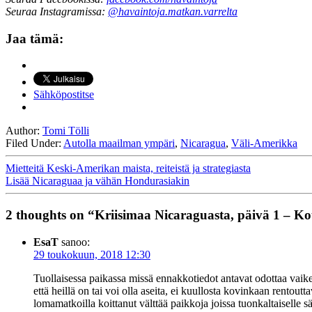
Seuraa Instagramissa:
@havaintoja.matkan.varrelta
Jaa tämä:
Sähköpostitse
Author:
Tomi Tölli
Filed Under:
Autolla maailman ympäri
,
Nicaragua
,
Väli-Amerikka
Mietteitä Keski-Amerikan maista, reiteistä ja strategiasta
Lisää Nicaraguaa ja vähän Hondurasiakin
2 thoughts on “Kriisimaa Nicaraguasta, päivä 1 – Koti
EsaT
sanoo:
29 toukokuun, 2018 12:30
Tuollaisessa paikassa missä ennakkotiedot antavat odottaa vaikeuk
että heillä on tai voi olla aseita, ei kuullosta kovinkaan rentou
lomamatkoilla koittanut välttää paikkoja joissa tuonkaltaiselle s