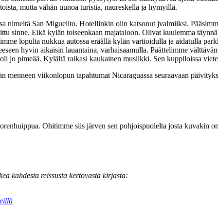
oista, mutta vähän uunoa turistia, naureskella ja hymyillä.
imeltä San Miguelito. Hotellinkin olin katsonut jvalmiiksi. Pääsimme p
ittu sinne. Eikä kylän toiseenkaan majataloon. Olivat kuulemma täynnä. 
timme lopulta nukkua autossa eräällä kylän vartioidulla ja aidatulla par
teeseen hyvin aikaisin lauantaina, varhaisaamulla. Päättelimme välttävä
i jo pimeää. Kylältä raikasi kaukainen musiikki. Sen kuppiloissa vietetti
tän menneen viikonlopun tapahtumat Nicaraguassa seuraavaan päivityksee
uorenhuippua. Ohitimme siis järven sen pohjoispuolelta josta kuvakin on
 kahdesta reissusta kertovasta kirjasta:
eillä