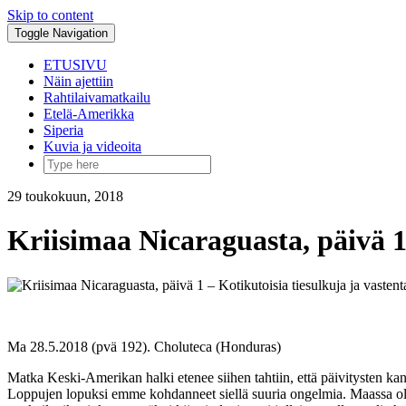
Skip to content
Toggle Navigation
ETUSIVU
Näin ajettiin
Rahtilaivamatkailu
Etelä-Amerikka
Siperia
Kuvia ja videoita
29 toukokuun, 2018
Kriisimaa Nicaraguasta, päivä 1 
Ma 28.5.2018 (pvä 192). Choluteca (Honduras)
Matka Keski-Amerikan halki etenee siihen tahtiin, että päivitysten kan
Loppujen lopuksi emme kohdanneet siellä suuria ongelmia. Maassa olis