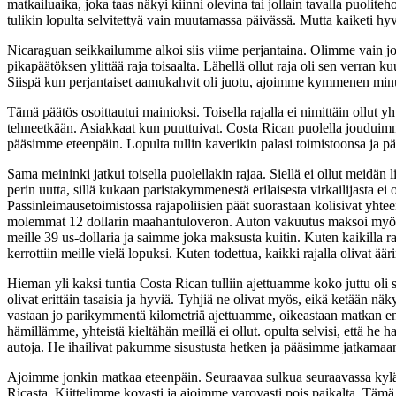
matkailuaika, joka taas näkyi kiinni olevina tai jollain tavalla puolit
tulikin lopulta selvitettyä vain muutamassa päivässä. Mutta kaiketi h
Nicaraguan seikkailumme alkoi siis viime perjantaina. Olimme vain jo
pikapäätöksen ylittää raja toisaalta. Lähellä ollut raja oli sen verran
Siispä kun perjantaiset aamukahvit oli juotu, ajoimme kymmenen minuut
Tämä päätös osoittautui mainioksi. Toisella rajalla ei nimittäin ollut 
tehneetkään. Asiakkaat kun puuttuivat. Costa Rican puolella jouduimm
pääsimme eteenpäin. Lopulta tullin kaverikin palasi toimistoonsa ja 
Sama meininki jatkui toisella puolellakin rajaa. Siellä ei ollut meidän l
perin uutta, sillä kukaan paristakymmenestä erilaisesta virkailijasta ei 
Passinleimausetoimistossa rajapoliisien päät suorastaan kolisivat yht
molemmat 12 dollarin maahantuloveron. Auton vakuutus maksoi myös 12
meille 39 us-dollaria ja saimme joka maksusta kuitin. Kuten kaikilla r
kerrottiin meille vielä lopuksi. Kuten todettua, kaikki rajalla olivat 
Hieman yli kaksi tuntia Costa Rican tulliin ajettuamme koko juttu oli
olivat erittäin tasaisia ja hyviä. Tyhjiä ne olivat myös, eikä ketään n
vastaan jo parikymmentä kilometriä ajettuamme, oikeastaan matkan ensim
hämillämme, yhteistä kieltähän meillä ei ollut. opulta selvisi, että h
autoja. He ihailivat pakumme sisustusta hetken ja pääsimme jatkamaa
Ajoimme jonkin matkaa eteenpäin. Seuraavaa sulkua seuraavassa kyläss
Ricasta. Kiittelimme kovasti ja ajoimme varovasti pois paikalta. Tämä 