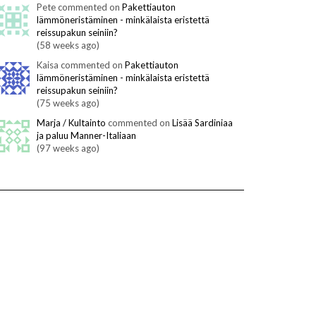
Pete commented on
Pakettiauton
lämmöneristäminen - minkälaista eristettä
reissupakun seiniin?
(58 weeks ago)
Kaisa commented on
Pakettiauton
lämmöneristäminen - minkälaista eristettä
reissupakun seiniin?
(75 weeks ago)
Marja / Kultainto
commented on
Lisää Sardiniaa
ja paluu Manner-Italiaan
(97 weeks ago)