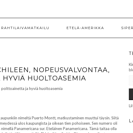
RAHTILAIVAMATKAILU
ETELÄ-AMERIKKA
SIPE
T
Ki
CHILEEN, NOPEUSVALVONTAA,
bl
A HYVIÄ HUOLTOASEMIA
SÄ
Li
a kaupunkiin nimeltä Puerto Montt, matkustaminen muuttui täysin. Siitä
L
pimeydessä ulos kaupungista ja oikean tien pohoiseen. Sen numero oli
ös nimellä Panamericana sur. Eteläinen Panamericana. Tämä taitaa olla