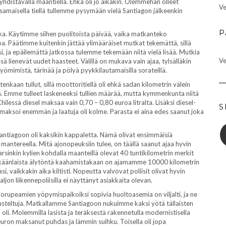
hdistävällä maantiellä. Ehkä oli jo aikakin. Olemmehan olleet
Ve
 samaisella tiellä tullemme pysymään vielä Santiagon jälkeenkin
P
ka. Käytimme siihen puolitoista päivää, vaika matkanteko
ppoa. Päätimme kuitenkin jättää ylimääräiset mutkat tekemättä, sillä
 ja epäilemättä jatkossa tulemme tekemään niitä vielä lisää. Mutkia
Ve
sä lienevät uudet haasteet. Välillä on mukava vain ajaa, tylsälläkin
t ryömimistä, tärinää ja pölyä pyykkilautamaisilla sorateillä.
nkaan tullut, sillä moottoritiellä oli ehkä sadan kilometrin välein
llä. Emme tulleet laskeneeksi tullien määrää, mutta kymmenkunta niitä
ilessä diesel maksaa vain 0,70 – 0,80 euroa litralta. Lisäksi diesel-
S
ne maksoi enemmän ja laatuja oli kolme. Parasta ei aina edes saanut joka
 Santiagoon oli kaksikin kappaletta. Nämä olivat ensimmäisiä
tereella. Mitä ajonopeuksiin tulee, on täällä saanut ajaa hyvin
Varsinkin kylien kohdalla maanteillä olevat 40 tuntikilometrin merkit
minkäänlaista älytöntä kaahamistakaan on ajamamme 10000 kilometrin
i, vaikkakin aika kiltisti. Nopeutta valvovat poliisit olivat hyvin
ljon liikennepoliisilla ei näyttänyt asiakkaita olevan.
ajorupeamien yöpymispaikoiksi sopivia huoltoasemia on viljalti, ja ne
arusteltuja. Matkallamme Santiagoon nukuimme kaksi yötä tällaisten
a oli. Molemmilla lasista ja teräksestä rakennetulla modernistisella
 euron maksanut puhdas ja lämmin suihku. Toisella oli jopa