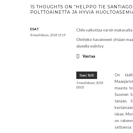
15 THOUGHTS ON “HELPPO TIE SANTIAG
POLTTOAINETTA JA HYVIÄ HUOLTOASEMI
ESAT
Chile vaikuttaa varsin mukavalta 
8 maaliskuun, 2018 15:19
Oletteko havainneet yhtään maa
alueella esiintyy.
Vastaa
On täällä
Tomi Tölli
Maanjäris
9 maaliskuun, 2018
00:05
maasta tos
Suomen Sa
tänään. S
kestämään 
iskee. Mo
on rakenne
sattuessa.