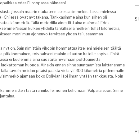
ukopaikkaa edes Euroopassa nähneeni.
 asiasta jossain määrin etukäteen stressasimmekin. Tässä mielessä
a -Chilessä ovat nyt takana. Tankkasimme aina kun siihen oli
S
ataa kilometriä. Tällä metodilla aine riitti aina mainosti. Edes
semme Nissan kulkee yhdellä tankillisella melkein tuhat kilometriä,
äkseen moni muu ajoneuvo tarvitsee yhden tai useamman
a nyt on. Sain nimittäin vihdoin hommattua itselleni mieleisen täältä
ä ja pitkänomainen, toivoakseni mainiosti auton katolle sopiva. Ehkä
liviassa ei kuulemma aina suostuta myymään polttoainetta
taan luokattoman huonoa. Ainakin ennen sinne suuntaamista laittanemme
llä tavoin meidän pitäisi päästä vielä yli 300 kilometriä pidemmälle
styisimmekö ajamaan koko Bolivian läpi ilman yhtään tankkausta. Noin
atkamme sitten tästä rannikolle monen kehumaan Valparaisoon. Sinne
jantaina.
Y