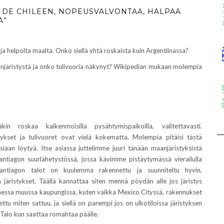
O DE CHILEEN, NOPEUSVALVONTAA, HALPAA
A”
ja helpolta maalta. Onko siellä yhtä roskaista kuin Argentiinassa?
njäristystä ja onko tulivuoria näkynyt? Wikipedian mukaan molempia
kin roskaa kaikenmoisilla pysähtymispaikoilla, valitettavasti.
tykset ja tulivuoret ovat vielä kokematta. Molempia pitäisi tästä
iaan löytyä. Itse asiassa juttelimme juuri tänään maanjäristyksistä
ntiagon suurlähetystössä, jossa kävimme pistäytymässä vierailulla
antiagon talot on kuulemma rakennettu ja suunniteltu hyvin,
järistykset. Täällä kannattaa siten mennä pöydän alle jos järistys
nessa muussa kaupungissa, kuten vaikka Mexico Cityssä, rakennukset
ttu miten sattuu, ja siellä on parempi jos on ulkotiloissa järistyksen
 Talo kun saattaa romahtaa päälle.