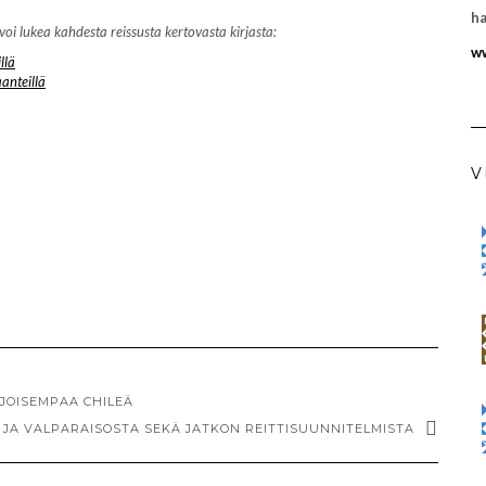
ha
lukea kahdesta reissusta kertovasta kirjasta:
ww
llä
anteillä
V
HJOISEMPAA CHILEÄ
 JA VALPARAISOSTA SEKÄ JATKON REITTISUUNNITELMISTA