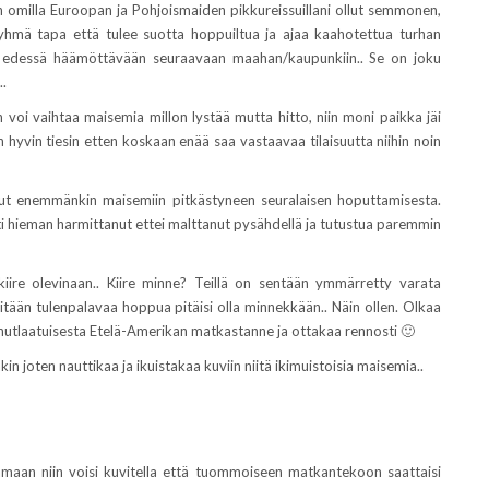
 on omilla Euroopan ja Pohjoismaiden pikkureissuillani ollut semmonen,
tyhmä tapa että tulee suotta hoppuiltua ja ajaa kaahotettua turhan
hen edessä häämöttävään seuraavaan maahan/kaupunkiin.. Se on joku
..
voi vaihtaa maisemia millon lystää mutta hitto, niin moni paikka jäi
n hyvin tiesin etten koskaan enää saa vastaavaa tilaisuutta niihin noin
ut enemmänkin maisemiin pitkästyneen seuralaisen hoputtamisesta.
i hieman harmittanut ettei malttanut pysähdellä ja tutustua paremmin
 kiire olevinaan.. Kiire minne? Teillä on sentään ymmärretty varata
mitään tulenpalavaa hoppua pitäisi olla minnekkään.. Näin ollen. Olkaa
ainutlaatuisesta Etelä-Amerikan matkastanne ja ottakaa rennosti 🙂
ejäkin joten nauttikaa ja ikuistakaa kuviin niitä ikimuistoisia maisemia..
aan niin voisi kuvitella että tuommoiseen matkantekoon saattaisi