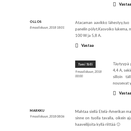
Vasta
OLLOS
Atacaman aavikko lähestyy,tuo 
8 maaliskuun, 2018 18:01
panelin pölyt.Kasvoiko lukema, 
100 W ja 5,8 A.
Vastaa
Täytyypä 
Tomi Tölli
4,4 A, sek
9 maaliskuun, 2018
00:00
silloin t
nousevat y
Vasta
MARKKU
Mahtaa siellä Etelä-Amerikan mant
9 maaliskuun, 2018 08:06
sinne on tuolla tavalla, oikein a
haaveilijoita kyllä riittää 🙂