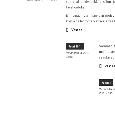
9 maaliskuun, 2018 08:25
sopia aika kivastikkin, sillon 
täyshoidolla.
Ei meinaan varmaankaan moiset p
koska ne lentomatkat voi jättää 
Vastaa
Varmaan tu
Tomi Tölli
majoitusten
9 maaliskuun, 2018
15:36
säästävät a
Vasta
Joonas
22 huhtikuun
2020 21:55