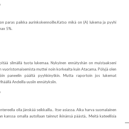
a
on paras paikka aurinkokennoille.Katso mikä on (A) lukema ja pyyhi
max 5%.
pitää silmällä tuota lukemaa. Nykyinen ennätyshän on muistaakseni
in vuoristomaisemista muttei noin korkealta kuin Atacama. Pölyjä olen
ällöin paneelin päältä pyyhkinytkin. Mutta raportoin jos lukemat
lhäällä Andeilla uusiin ennätyksiin.
a
ereella olla jänskää seikkailla.. Itse-asiassa. Aika harva suomalainen
jan kanssa omalla autollaan tainnut ikinänsä päästä.. Meitä kateellisia