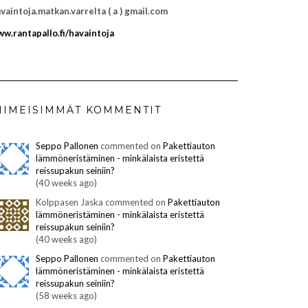
vaintoja.matkan.varrelta ( a ) gmail.com
w.rantapallo.fi/havaintoja
IIMEISIMMÄT KOMMENTIT
Seppo Pallonen
commented on
Pakettiauton
lämmöneristäminen - minkälaista eristettä
reissupakun seiniin?
(40 weeks ago)
Kolppasen Jaska commented on
Pakettiauton
lämmöneristäminen - minkälaista eristettä
reissupakun seiniin?
(40 weeks ago)
Seppo Pallonen
commented on
Pakettiauton
lämmöneristäminen - minkälaista eristettä
reissupakun seiniin?
(58 weeks ago)