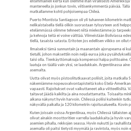
ensimmäinen kerta kun olemme ihan virallisesti Amerikkoja y
mantereella jo jonkun tovin, viitisenkymmentä päivää. Tällä
matkallamme kohti pohjoisempaa Chileä.
Puerto Montista Santiagoon oli yli tuhannen kilometrin mat
nelikaistaisella tiellä olikin suorastaan tylsyyteen asti hel
etelämmässä olimme tehneet niitä mielestämme jo tarpeeksi,
ja kehnoja teitä ei voine välttää. Viimeistään Boliviassa edes
tiellä, tasaista satasta. Eritoten jos edellisen viikko on ollu
Ilmaiseksi tämä sunnuntain ja maanantain ajorupeama ei kuite
tietulli, johon maksettiin noin neljä euroa joka pysähdykse
taisi olla. Tienkäyttömaksuja kompensoi halpa polttoaine. Ch
laatuja on täällä vain yksi, se laadukkain. Argentiinassa ai
asemalta.
Uutta olivat myös pistoolitutkaavat poliisit, joita matkalla
näkemiämme nopeusvalvontapisteitä koko Etelä-Amerikan man
vapaasti. Rajoitukset ovat vaikuttaneet aika viitteellisiltä. 
taitavat jäädä kaikilta ja aina noudattamatta. Toisaalta 
aikana näkynyt hyvin harvoin. Chilessä poliisi kuitenkin tutkas
näkyvällä paikalla ja 120 kilometrin rajoitusalueella. Kovin pa
Kuten joissain osissa Argentiinaa, myös Chilessä tällaisten 
olivat ainakin moottoritien varrella laadukkaita ja hyvin v
asemien pihalla, rekkojen seassa. Hyvin nukutti ja rauhallist
asemalla oli paitsi tietysti myymälä ja ravintola, myös noin