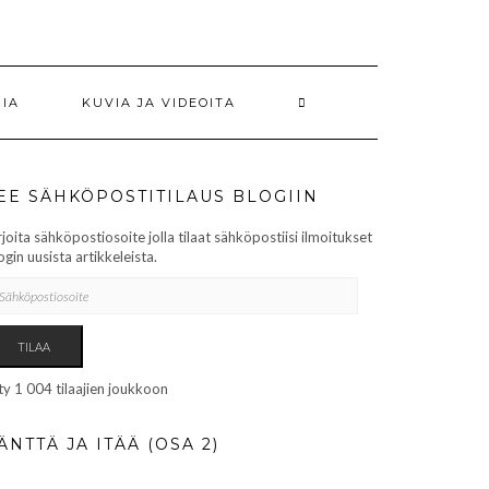
RIA
KUVIA JA VIDEOITA
EE SÄHKÖPOSTITILAUS BLOGIIN
rjoita sähköpostiosoite jolla tilaat sähköpostiisi ilmoitukset
ogin uusista artikkeleista.
HKÖPOSTIOSOITE
TILAA
ity 1 004 tilaajien joukkoon
ÄNTTÄ JA ITÄÄ (OSA 2)