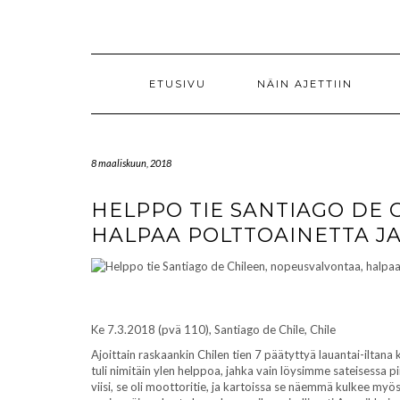
Skip
to
content
ETUSIVU
NÄIN AJETTIIN
8 maaliskuun, 2018
HELPPO TIE SANTIAGO DE 
HALPAA POLTTOAINETTA J
Ke 7.3.2018 (pvä 110), Santiago de Chile, Chile
Ajoittain raskaankin Chilen tien 7 päätyttyä lauantai-iltan
tuli nimitäin ylen helppoa, jahka vain löysimme sateisessa 
viisi, se oli moottoritie, ja kartoissa se näemmä kulkee my