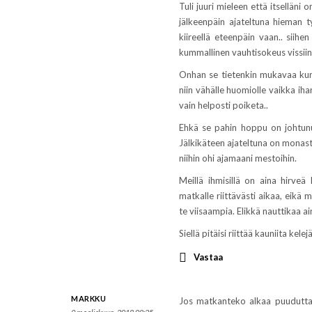
Tuli juuri mieleen että itselläni
jälkeenpäin ajateltuna hieman 
kiireellä eteenpäin vaan.. sii
kummallinen vauhtisokeus vissiin
Onhan se tietenkin mukavaa kun 
niin vähälle huomiolle vaikka iha
vain helposti poiketa..
Ehkä se pahin hoppu on johtun
Jälkikäteen ajateltuna on monast
niihin ohi ajamaani mestoihin.
Meillä ihmisillä on aina hirveä
matkalle riittävästi aikaa, eikä 
te viisaampia. Elikkä nauttikaa 
Siellä pitäisi riittää kauniita kel
Vastaa
MARKKU
Jos matkanteko alkaa puuduttam