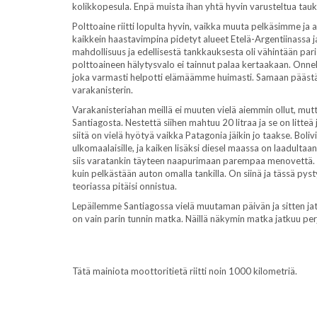
kolikkopesula. Enpä muista ihan yhtä hyvin varusteltua ta
Polttoaine riitti lopulta hyvin, vaikka muuta pelkäsimme ja
kaikkein haastavimpina pidetyt alueet Etelä-Argentiinassa j
mahdollisuus ja edellisestä tankkauksesta oli vähintään paris
polttoaineen hälytysvalo ei tainnut palaa kertaakaan. Onnek
joka varmasti helpotti elämäämme huimasti. Samaan pääst
varakanisterin.
Varakanisteriahan meillä ei muuten vielä aiemmin ollut, mutt
Santiagosta. Nestettä siihen mahtuu 20 litraa ja se on litte
siitä on vielä hyötyä vaikka Patagonia jäikin jo taakse. Bo
ulkomaalaisille, ja kaiken lisäksi diesel maassa on laadul
siis varatankin täyteen naapurimaan parempaa menovettä. Tä
kuin pelkästään auton omalla tankilla. On siinä ja tässä py
teoriassa pitäisi onnistua.
Lepäilemme Santiagossa vielä muutaman päivän ja sitten j
on vain parin tunnin matka. Näillä näkymin matka jatkuu per
Tätä mainiota moottoritietä riitti noin 1000 kilometriä.