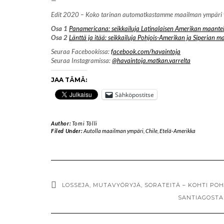
—
Edit 2020 – Koko tarinan automatkastamme maailman ympäri voi 
Osa 1
Panamericana: seikkailuja Latinalaisen Amerikan maantei
Osa 2
Länttä ja itää: seikkailuja Pohjois-Amerikan ja Siperian ma
Seuraa Facebookissa:
facebook.com/havaintoja
Seuraa Instagramissa:
@havaintoja.matkan.varrelta
JAA TÄMÄ:
Sähköpostitse
Author:
Tomi Tölli
Filed Under:
Autolla maailman ympäri
,
Chile
,
Etelä-Amerikka
LOSSEJA, MUTAVYÖRYJÄ, SORATEITÄ – KOHTI PO
SANTIAGOSTA