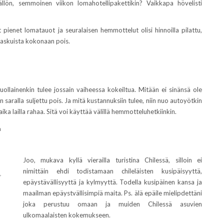
tällön, semmoinen viikon lomahotellipakettikin? Vaikkapa hövelisti
ienet lomatauot ja seuralaisen hemmottelut olisi hinnoilla pilattu,
laskuista kokonaan pois.
ollainenkin tulee jossain vaiheessa kokeiltua. Mitään ei sinänsä ole
 saralla suljettu pois. Ja mitä kustannuksiin tulee, niin nuo autoyötkin
ika lailla rahaa. Sitä voi käyttää välillä hemmotteluhetkiinkin.
a
Joo, mukava kyllä vierailla turistina Chilessä, silloin ei
nimittäin ehdi todistamaan chileläisten kusipäisyyttä,
,
epäystävällisyyttä ja kylmyyttä. Todella kusipäinen kansa ja
maailman epäystvällisimpiä maita. Ps. älä epäile mielipdettäni
joka perustuu omaan ja muiden Chilessä asuvien
ulkomaalaisten kokemukseen.