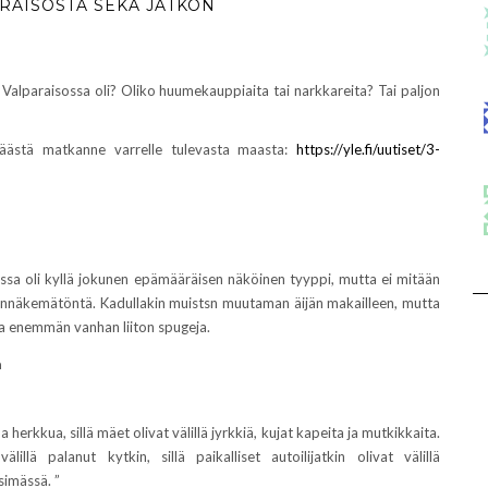
ARAISOSTA SEKÄ JATKON
Valparaisossa oli? Oliko huumekauppiaita tai narkkareita? Tai paljon
eräästä matkanne varrelle tulevasta maasta:
https://yle.fi/uutiset/3-
ssa oli kyllä jokunen epämääräisen näköinen tyyppi, mutta ei mitään
ennäkemätöntä. Kadullakin muistsn muutaman äijän makailleen, mutta
lla enemmän vanhan liiton spugeja.
a
a herkkua, sillä mäet olivat välillä jyrkkiä, kujat kapeita ja mutkikkaita.
lillä palanut kytkin, sillä paikalliset autoilijatkin olivat välillä
simässä. ”