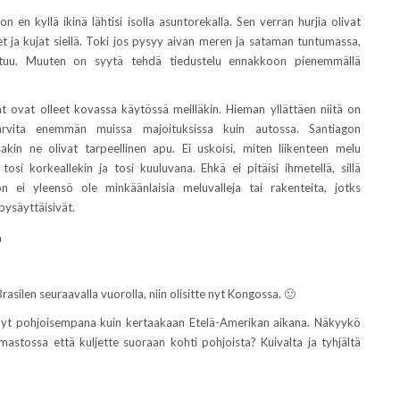
on en kyllä ikinä lähtisi isolla asuntorekalla. Sen verran hurjia olivat
t ja kujat siellä. Toki jos pysyy aivan meren ja sataman tuntumassa,
stuu. Muuten on syytä tehdä tiedustelu ennakkoon pienemmällä
t ovat olleet kovassa käytössä meilläkin. Hieman yllättäen niitä on
arvita enemmän muissa majoituksissa kuin autossa. Santiagon
sakin ne olivat tarpeellinen apu. Ei uskoisi, miten liikenteen melu
tosi korkeallekin ja tosi kuuluvana. Ehkä ei pitäisi ihmetellä, sillä
ön ei yleensö ole minkäänlaisia meluvalleja tai rakenteita, jotks
pysäyttäisivät.
a
asilen seuraavalla vuorolla, niin olisitte nyt Kongossa. 🙂
nyt pohjoisempana kuin kertaakaan Etelä-Amerikan aikana. Näkyykö
mastossa että kuljette suoraan kohti pohjoista? Kuivalta ja tyhjältä