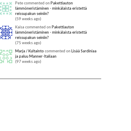
Pete commented on
Pakettiauton
lämmöneristäminen - minkälaista eristettä
reissupakun seiniin?
(59 weeks ago)
Kaisa commented on
Pakettiauton
lämmöneristäminen - minkälaista eristettä
reissupakun seiniin?
(75 weeks ago)
Marja / Kultainto
commented on
Lisää Sardiniaa
ja paluu Manner-Italiaan
(97 weeks ago)