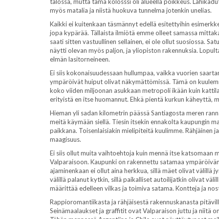
talossa, mutta tämä kolosssi oli alueella poikkeus. Lähikadu
myös matalia ja niistä huokuva tunnelma jotenkin unelias.
Kaikki ei kuitenkaan täsmännyt edellä esitettyihin esimerkkeih
jopa kypärää. Tällaista ilmiötä emme olleet samassa mitt
saati sitten vastuullinen sellainen, ei ole ollut suosiossa. Sa
näytti olevan myös paljon, ja yliopiston rakennuksia. Lopul
elmän lasitorneineen.
Ei siis kokonaisuudessaan hullumpaa, vaikka vuorien saarta
ympäröivät huiput olivat näkymättömissä. Tämä on kuulemma 
koko viiden miljoonan asukkaan metropoli ikään kuin kattila
erityistä en itse huomannut. Ehkä pientä kurkun käheyttä, m
Hieman yli sadan kilometrin päässä Santiagosta meren rannal
meitä käymään siellä. Tiesin itsekin ennakolta kaupungin m
paikkana. Toisenlaisiakin mielipiteitä kuulimme. Rähjäinen
maagisuus.
Ei siis ollut muita vaihtoehtoja kuin mennä itse katsomaan
Valparaisoon. Kaupunki on rakennettu satamaa ympäröivän vuor
ajaminenkaan ei ollut aina herkkua, sillä mäet olivat välillä 
välillä palanut kytkin, sillä paikalliset autoilijatkin olivat
määrittää edelleen vilkas ja toimiva satama. Kontteja ja nos
Rappioromantiikasta ja rähjäisestä rakennuskanasta pitävil
Seinämaalaukset ja graffitit ovat Valparaison juttu ja niitä o