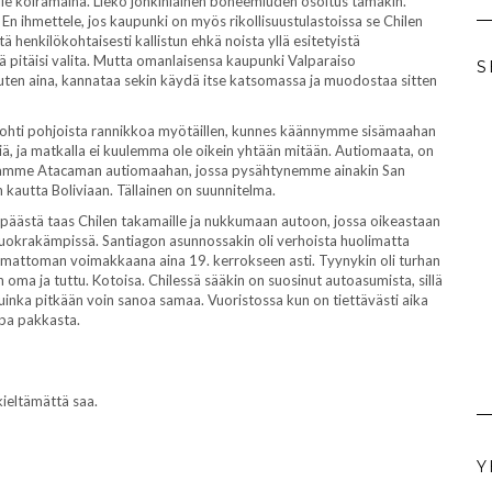
lle koiramaina. Liekö jonkinlainen boheemiuden osoitus tämäkin.
oa. En ihmettele, jos kaupunki on myös rikollisuustulastoissa se Chilen
 henkilökohtaisesti kallistun ehkä noista yllä esitetyistä
tä pitäisi valita. Mutta omanlaisensa kaupunki Valparaiso
S
uten aina, kannataa sekin käydä itse katsomassa ja muodostaa sitten
 kohti pohjoista rannikkoa myötäillen, kunnes käännymme sisämaahan
ä, ja matkalla ei kuulemma ole oikein yhtään mitään. Autiomaata, on
 ajamme Atacaman autiomaahan, jossa pysähtynemme ainakin San
 kautta Boliviaan. Tällainen on suunnitelma.
päästä taas Chilen takamaille ja nukkumaan autoon, jossa oikeastaan
vuokrakämpissä. Santiagon asunnossakin oli verhoista huolimatta
komattoman voimakkaana aina 19. kerrokseen asti. Tyynykin oli turhan
ma ja tuttu. Kotoisa. Chilessä sääkin on suosinut autoasumista, sillä
kuinka pitkään voin sanoa samaa. Vuoristossa kun on tiettävästi aika
jopa pakkasta.
ieltämättä saa.
Y