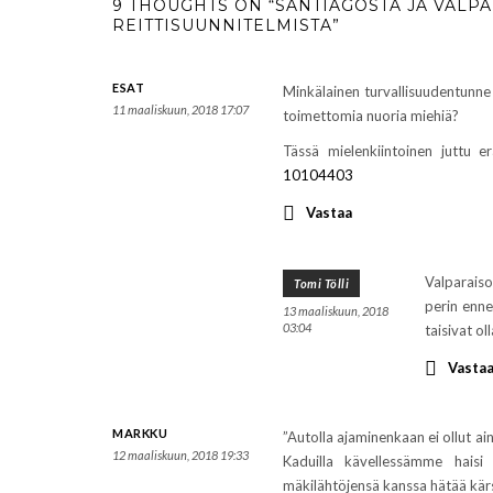
9 THOUGHTS ON “SANTIAGOSTA JA VALP
REITTISUUNNITELMISTA”
ESAT
Minkälainen turvallisuudentunne 
11 maaliskuun, 2018 17:07
toimettomia nuoria miehiä?
Tässä mielenkiintoinen juttu 
10104403
Vastaa
Valparaiso
Tomi Tölli
perin enn
13 maaliskuun, 2018
03:04
taisivat o
Vasta
MARKKU
”Autolla ajaminenkaan ei ollut ain
12 maaliskuun, 2018 19:33
Kaduilla kävellessämme haisi vä
mäkilähtöjensä kanssa hätää kär