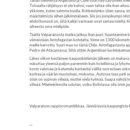
Tähän mennessä Argentiina ja Chile ovat näyttäytyneet mei
Toisaalta rähjäisyys ei ole kulissi, vaan taitaa olla ihan ait
ykkönen, kuten saimme kuulla. Rohkenisinko siten sanoa, että
määritelmistä siihen jälkimmäiseen. Siis jos jompikumpi niis
ehdottomasti on, siitä kaikki varmaan ovat samaa mieltä. K
aiheesta oma mielipide.
Täältä Valparaisosta matka jatkuu ihan juuri. Suuntaamme
viimeistään Antofagastan kohdalta. Sinne on 1300 kilometri
meille kerrottu. Suuri maa on tämä Chile. Antofagastasta
Pedro de Atacamassa. Siitä sitten Argentiinan luoteiskulman
Lähes viikon kestäneen kaupunkielämän jälkeen on mukava 
nukuttaa yleensä paljon paremmin kuin hotelleissa ja lyhyt
kovin valoisaa ja katumelu kantautui välillä suorastaan us
korkea ja väärän muotoinen, mokoma.. Autossa taas peti on o
öisin on sopivan viileää, muttei vielä kylmää. Saapa nähdä 
viileää. Mielenkiinnolla odotan, voiko Boliviassa olla öisin 
Valparaison rappioromantiikkaa. Jänniä kuvia kaupungista k
—