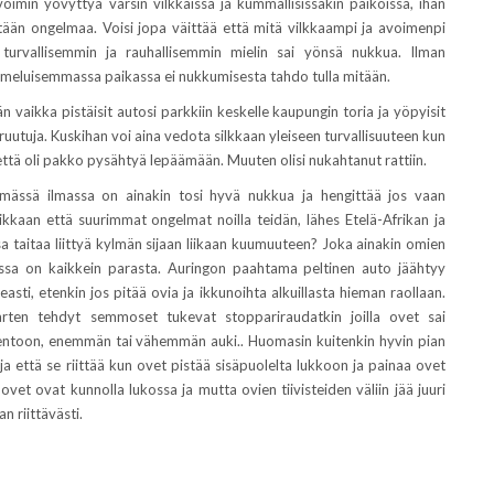
oimin yövyttyä varsin vilkkaissa ja kummallisissakin paikoissa, ihan
ään ongelmaa. Voisi jopa väittää että mitä vilkkaampi ja avoimenpi
ä turvallisemmin ja rauhallisemmin mielin sai yönsä nukkua. Ilman
 meluisemmassa paikassa ei nukkumisesta tahdo tulla mitään.
n vaikka pistäisit autosi parkkiin keskelle kaupungin toria ja yöpyisit
kiruutuja. Kuskihan voi aina vedota silkkaan yleiseen turvallisuuteen kun
 että oli pakko pysähtyä lepäämään. Muuten olisi nukahtanut rattiin.
ylmässä ilmassa on ainakin tosi hyvä nukkua ja hengittää jos vaan
veikkaan että suurimmat ongelmat noilla teidän, lähes Etelä-Afrikan ja
sa taitaa liittyä kylmän sijaan liikaan kuumuuteen? Joka ainakin omien
sa on kaikkein parasta. Auringon paahtama peltinen auto jäähtyy
asti, etenkin jos pitää ovia ja ikkunoihta alkuillasta hieman raollaan.
a varten tehdyt semmoset tukevat stoppariraudatkin joilla ovet sai
asentoon, enemmän tai vähemmän auki.. Huomasin kuitenkin hyvin pian
t ja että se riittää kun ovet pistää sisäpuolelta lukkoon ja painaa ovet
n ovet ovat kunnolla lukossa ja mutta ovien tiivisteiden väliin jää juuri
n riittävästi.