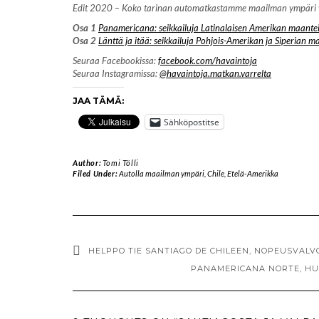
Edit 2020 – Koko tarinan automatkastamme maailman ympäri voi 
Osa 1
Panamericana: seikkailuja Latinalaisen Amerikan maantei
Osa 2
Länttä ja itää: seikkailuja Pohjois-Amerikan ja Siperian ma
Seuraa Facebookissa:
facebook.com/havaintoja
Seuraa Instagramissa:
@havaintoja.matkan.varrelta
JAA TÄMÄ:
Sähköpostitse
Author:
Tomi Tölli
Filed Under:
Autolla maailman ympäri
,
Chile
,
Etelä-Amerikka
HELPPO TIE SANTIAGO DE CHILEEN, NOPEUSVALV
PANAMERICANA NORTE, HUO