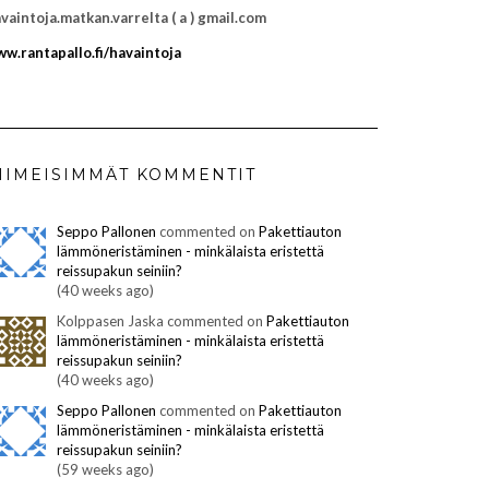
vaintoja.matkan.varrelta ( a ) gmail.com
w.rantapallo.fi/havaintoja
IIMEISIMMÄT KOMMENTIT
Seppo Pallonen
commented on
Pakettiauton
lämmöneristäminen - minkälaista eristettä
reissupakun seiniin?
(40 weeks ago)
Kolppasen Jaska commented on
Pakettiauton
lämmöneristäminen - minkälaista eristettä
reissupakun seiniin?
(40 weeks ago)
Seppo Pallonen
commented on
Pakettiauton
lämmöneristäminen - minkälaista eristettä
reissupakun seiniin?
(59 weeks ago)