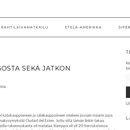
RAHTILAIVAMATKAILU
ETELÄ-AMERIKKA
SIPE
T
Ki
SOSTA SEKÄ JATKON
bl
SÄ
Li
oi katukauppianeen ja säläkauppoineen mieleen jossain määrin jopa
L
makysymyksiä) Ciudad del Esten. Juttu siitä tämän linkin takaa.
jolla rakennuskanta oli matalaa. Kämppä oli yli 20-kerroksisessa