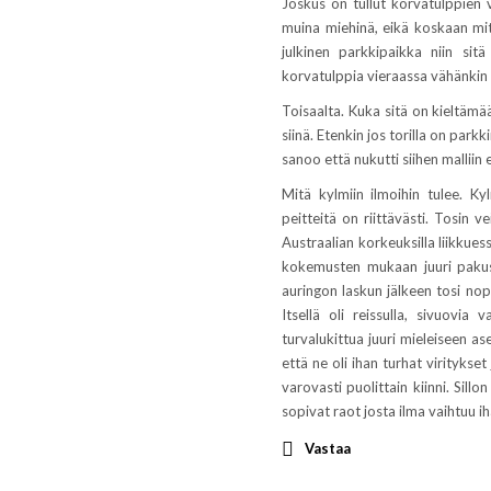
Joskus on tullut korvatulppien v
muina miehinä, eikä koskaan mit
julkinen parkkipaikka niin sit
korvatulppia vieraassa vähänkin
Toisaalta. Kuka sitä on kieltämää
siinä. Etenkin jos torilla on park
sanoo että nukutti siihen malliin
Mitä kylmiin ilmoihin tulee. K
peitteitä on riittävästi. Tosin 
Austraalian korkeuksilla liikkues
kokemusten mukaan juuri pakus
auringon laskun jälkeen tosi nope
Itsellä oli reissulla, sivuovi
turvalukittua juuri mieleiseen 
että ne oli ihan turhat viritykse
varovasti puolittain kiinni. Sillo
sopivat raot josta ilma vaihtuu iha
Vastaa