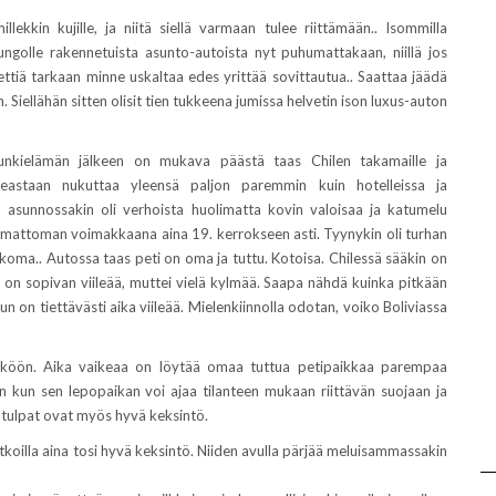
lekkin kujille, ja niitä siellä varmaan tulee riittämään.. Isommilla
rungolle rakennetuista asunto-autoista nyt puhumattakaan, niillä jos
iettiä tarkaan minne uskaltaa edes yrittää sovittautua.. Saattaa jäädä
 Siellähän sitten olisit tien tukkeena jumissa helvetin ison luxus-auton
unkielämän jälkeen on mukava päästä taas Chilen takamaille ja
eastaan nukuttaa yleensä paljon paremmin kuin hotelleissa ja
 asunnossakin oli verhoista huolimatta kovin valoisaa ja katumelu
komattoman voimakkaana aina 19. kerrokseen asti. Tyynykin oli turhan
oma.. Autossa taas peti on oma ja tuttu. Kotoisa. Chilessä sääkin on
in on sopivan viileää, muttei vielä kylmää. Saapa nähdä kuinka pitkään
 on tiettävästi aika viileää. Mielenkiinnolla odotan, voiko Boliviassa
eköön. Aika vaikeaa on löytää omaa tuttua petipaikkaa parempaa
on kun sen lepopaikan voi ajaa tilanteen mukaan riittävän suojaan ja
atulpat ovat myös hyvä keksintö.
tkoilla aina tosi hyvä keksintö. Niiden avulla pärjää meluisammassakin