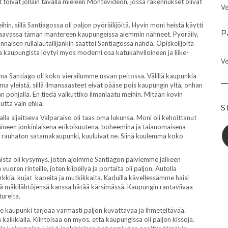
t toivat jollain tavalla mieleen Montevideon, jossa rakennukset olivat
Ve
in, sillä Santiagossa oli paljon pyöräilijöitä. Hyvin moni heistä käytti
P
akaavassa tämän mantereen kaupungeissa aiemmin nähneet. Pyöräily,
tunnaisen rullalautailijankin saattoi Santiagossa nähdä. Opiskelijoita
ta kaupungista löytyi myös moderni osa katukahviloineen ja liike-
Ve
ma Santiago oli koko vierailumme usvan peitossa. Välillä kaupunkia
yleistä, sillä ilmansaasteet eivät pääse pois kaupungin yltä, onhan
n pohjalla. En tiedä vaikuttiko ilmanlaatu meihin. Mitään kovin
utta vain ehkä.
S
la sijaitseva Valparaiso oli taas oma lukunsa. Moni oli kehoittanut
aineen jonkinlaisena erikoisuutena, boheemina ja taianomaisena
 ja rauhaton satamakaupunki, kuuluivat ne. Siinä kuulemma koko
 mistä oli kysymys, joten ajoimme Santiagon päiviemme jälkeen
en rinteille, joten kiipeilyä ja portaita oli paljon. Autolla
jyrkkiä, kujat kapeita ja mutkikkaita. Kaduilla kävellessämme haisi
 välillä mäkilähtöjensä kanssa hätää kärsimässä. Kaupungin rantaviivaa
tureita.
le kaupunki tarjoaa varmasti paljon kuvattavaa ja ihmeteltävää.
n kaikkialla. Kiintoisaa on myös, että kaupungissa oli paljon kissoja.