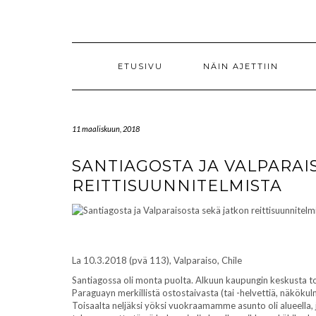
Skip
to
content
ETUSIVU
NÄIN AJETTIIN
11 maaliskuun, 2018
SANTIAGOSTA JA VALPARAI
REITTISUUNNITELMISTA
La 10.3.2018 (pvä 113), Valparaiso, Chile
Santiagossa oli monta puolta. Alkuun kaupungin keskusta t
Paraguayn merkillistä ostostaivasta (tai -helvettiä, näkökul
Toisaalta neljäksi yöksi vuokraamamme asunto oli alueella, 