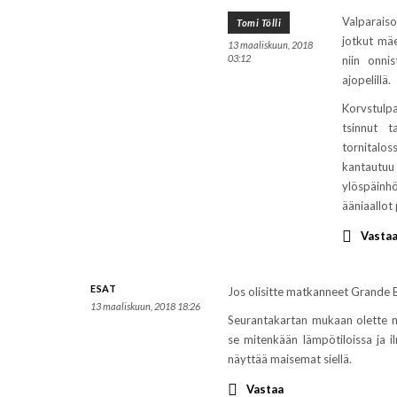
Valparaiso
Tomi Tölli
jotkut mäe
13 maaliskuun, 2018
03:12
niin onni
ajopelillä.
Korvstulpa
tsinnut t
tornitalos
kantautuu 
ylöspäinh
ääniaallot 
Vasta
ESAT
Jos olisitte matkanneet Grande Br
13 maaliskuun, 2018 18:26
Seurantakartan mukaan olette 
se mitenkään lämpötiloissa ja il
näyttää maisemat siellä.
Vastaa