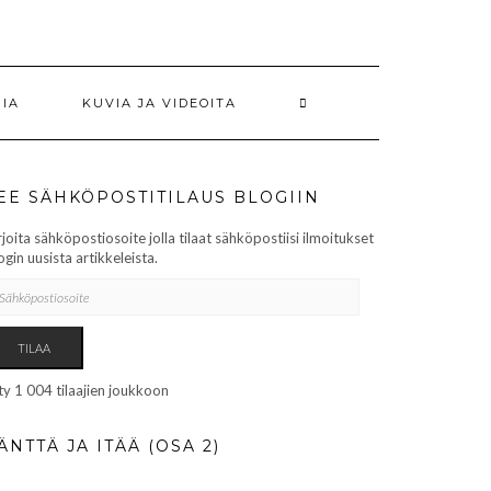
RIA
KUVIA JA VIDEOITA
EE SÄHKÖPOSTITILAUS BLOGIIN
rjoita sähköpostiosoite jolla tilaat sähköpostiisi ilmoitukset
ogin uusista artikkeleista.
HKÖPOSTIOSOITE
TILAA
ity 1 004 tilaajien joukkoon
ÄNTTÄ JA ITÄÄ (OSA 2)