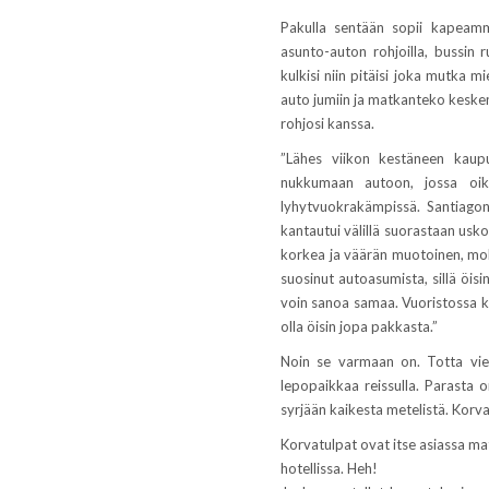
Pakulla sentään sopii kapeammil
asunto-auton rohjoilla, bussin 
kulkisi niin pitäisi joka mutka m
auto jumiin ja matkanteko kesken.
rohjosi kanssa.
”Lähes viikon kestäneen kaup
nukkumaan autoon, jossa oik
lyhytvuokrakämpissä. Santiagon
kantautui välillä suorastaan us
korkea ja väärän muotoinen, mok
suosinut autoasumista, sillä öis
voin sanoa samaa. Vuoristossa kun
olla öisin jopa pakkasta.”
Noin se varmaan on. Totta vi
lepopaikkaa reissulla. Parasta 
syrjään kaikesta metelistä. Korv
Korvatulpat ovat itse asiassa ma
hotellissa. Heh!