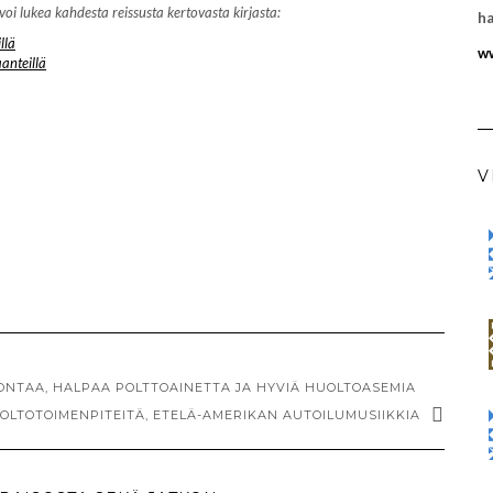
lukea kahdesta reissusta kertovasta kirjasta:
ha
llä
ww
anteillä
V
ONTAA, HALPAA POLTTOAINETTA JA HYVIÄ HUOLTOASEMIA
LTOTOIMENPITEITÄ, ETELÄ-AMERIKAN AUTOILUMUSIIKKIA