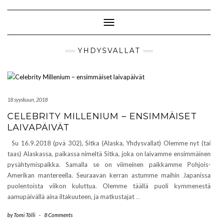
Skip
to
content
Toggle Navigation
YHDYSVALLAT
18 syyskuun, 2018
CELEBRITY MILLENIUM – ENSIMMÄISET
LAIVAPÄIVÄT
Su 16.9.2018 (pvä 302), Sitka (Alaska, Yhdysvallat) Olemme nyt (tai
taas) Alaskassa, paikassa nimeltä Sitka, joka on laivamme ensimmäinen
pysähtymispaikka. Samalla se on viimeinen paikkamme Pohjois-
Amerikan mantereella. Seuraavan kerran astumme maihin Japanissa
puolentoista viikon kuluttua. Olemme täällä puoli kymmenestä
aamupäivällä aina iltakuuteen, ja matkustajat
…
by
Tomi Tölli
-
8 Comments