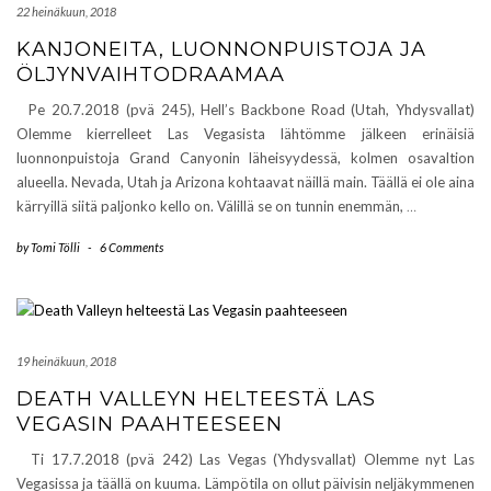
22 heinäkuun, 2018
KANJONEITA, LUONNONPUISTOJA JA
ÖLJYNVAIHTODRAAMAA
Pe 20.7.2018 (pvä 245), Hell’s Backbone Road (Utah, Yhdysvallat)
Olemme kierrelleet Las Vegasista lähtömme jälkeen erinäisiä
luonnonpuistoja Grand Canyonin läheisyydessä, kolmen osavaltion
alueella. Nevada, Utah ja Arizona kohtaavat näillä main. Täällä ei ole aina
kärryillä siitä paljonko kello on. Välillä se on tunnin enemmän,
…
by
Tomi Tölli
-
6 Comments
19 heinäkuun, 2018
DEATH VALLEYN HELTEESTÄ LAS
VEGASIN PAAHTEESEEN
Ti 17.7.2018 (pvä 242) Las Vegas (Yhdysvallat) Olemme nyt Las
Vegasissa ja täällä on kuuma. Lämpötila on ollut päivisin neljäkymmenen