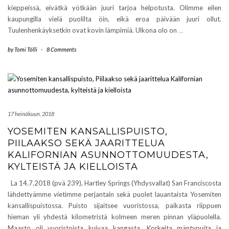
kieppeissä, eivätkä yötkään juuri tarjoa helpotusta. Olimme eilen
kaupungilla vielä puolilta öin, eikä eroa päivään juuri ollut.
Tuulenhenkäyksetkin ovat kovin lämpimiä. Ulkona olo on
…
by
Tomi Tölli
-
8 Comments
17 heinäkuun, 2018
YOSEMITEN KANSALLISPUISTO,
PIILAAKSO SEKÄ JAARITTELUA
KALIFORNIAN ASUNNOTTOMUUDESTA,
KYLTEISTÄ JA KIELLOISTA
La 14.7.2018 (pvä 239), Hartley Springs (Yhdysvallat) San Franciscosta
lähdettyämme vietimme perjantain sekä puolet lauantaista Yosemiten
kansallispuistossa. Puisto sijaitsee vuoristossa, paikasta riippuen
hieman yli yhdestä kilometristä kolmeen meren pinnan yläpuolella.
Maasto oli vuoristoista kuivaa kangasta. Korkeita mäntypuita ja