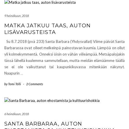
9 heinäkuun, 2018
MATKA JATKUU TAAS, AUTON
LISÄVARUSTEISTA
Su 8.7.2018 (pvä 233) Santa Barbara (Yhdysvallat) Viime päivät Santa
Barbarassa ovat olleet melkeinpä painostavan kuumia. Lämpöä on ollut
yli kolmekymmentä. Onneksi öisin on vähän viileämpää. Metsäpalojakin
tässä lähellä kuulemma sammutellaan, mutta meidän elämäämme täällä
se ei ole vaikuttanut tai kaupunkikuvassa mitenkään näkynyt.
Naapurin
…
by
Tomi Tölli
-
2 Comments
6 heinäkuun, 2018
SANTA BARBARAA, AUTON