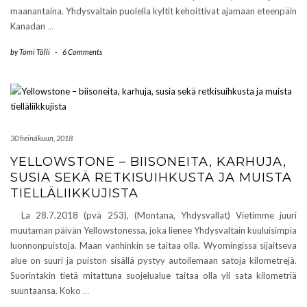
maanantaina. Yhdysvaltain puolella kyltit kehoittivat ajamaan eteenpäin
Kanadan
…
by
Tomi Tölli
-
6 Comments
30 heinäkuun, 2018
YELLOWSTONE – BIISONEITA, KARHUJA,
SUSIA SEKÄ RETKISUIHKUSTA JA MUISTA
TIELLÄLIIKKUJISTA
La 28.7.2018 (pvä 253), (Montana, Yhdysvallat) Vietimme juuri
muutaman päivän Yellowstonessa, joka lienee Yhdysvaltain kuuluisimpia
luonnonpuistoja. Maan vanhinkin se taitaa olla. Wyomingissa sijaitseva
alue on suuri ja puiston sisällä pystyy autoilemaan satoja kilometrejä.
Suorintakin tietä mitattuna suojelualue taitaa olla yli sata kilometriä
suuntaansa. Koko
…