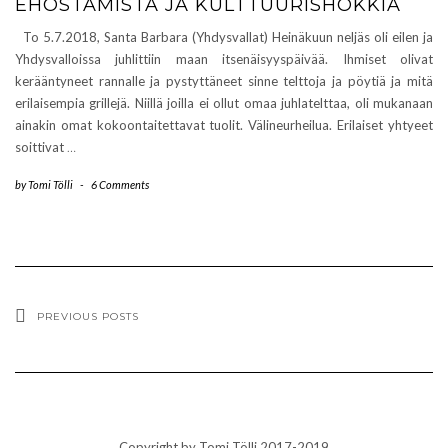
EHOSTAMISTA JA KULTTUURISHOKKIA
To 5.7.2018, Santa Barbara (Yhdysvallat) Heinäkuun neljäs oli eilen ja
Yhdysvalloissa juhlittiin maan itsenäisyyspäivää. Ihmiset olivat
kerääntyneet rannalle ja pystyttäneet sinne telttoja ja pöytiä ja mitä
erilaisempia grillejä. Niillä joilla ei ollut omaa juhlatelttaa, oli mukanaan
ainakin omat kokoontaitettavat tuolit. Välineurheilua. Erilaiset yhtyeet
soittivat
…
by
Tomi Tölli
-
6 Comments
PREVIOUS POSTS
Copyright by Tomi Tölli 2017-2019