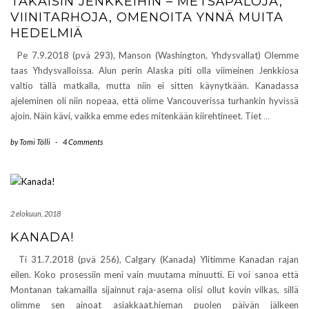
TAKAISIN JENKKEIHIN – METSÄPALOJA,
VIINITARHOJA, OMENOITA YNNÄ MUITA
HEDELMIÄ
Pe 7.9.2018 (pvä 293), Manson (Washington, Yhdysvallat) Olemme
taas Yhdysvalloissa. Alun perin Alaska piti olla viimeinen Jenkkiosa
valtio tällä matkalla, mutta niin ei sitten käynytkään. Kanadassa
ajeleminen oli niin nopeaa, että olime Vancouverissa turhankin hyvissä
ajoin. Näin kävi, vaikka emme edes mitenkään kiirehtineet. Tiet
…
by
Tomi Tölli
-
4 Comments
2 elokuun, 2018
KANADA!
Ti 31.7.2018 (pvä 256), Calgary (Kanada) Ylitimme Kanadan rajan
eilen. Koko prosessiin meni vain muutama minuutti. Ei voi sanoa että
Montanan takamailla sijainnut raja-asema olisi ollut kovin vilkas, sillä
olimme sen ainoat asiakkaat.hieman puolen päivän jälkeen