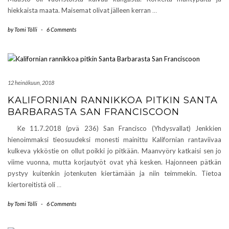
hiekkaista maata. Maisemat olivat jälleen kerran
…
by
Tomi Tölli
-
6 Comments
12 heinäkuun, 2018
KALIFORNIAN RANNIKKOA PITKIN SANTA
BARBARASTA SAN FRANCISCOON
Ke 11.7.2018 (pvä 236) San Francisco (Yhdysvallat) Jenkkien
hienoimmaksi tieosuudeksi monesti mainittu Kalifornian rantaviivaa
kulkeva ykköstie on ollut poikki jo pitkään. Maanvyöry katkaisi sen jo
viime vuonna, mutta korjautyöt ovat yhä kesken. Hajonneen pätkän
pystyy kuitenkin jotenkuten kiertämään ja niin teimmekin. Tietoa
kiertoreitistä oli
…
by
Tomi Tölli
-
6 Comments