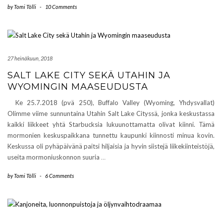
by
Tomi Tölli
-
10 Comments
27 heinäkuun, 2018
SALT LAKE CITY SEKÄ UTAHIN JA
WYOMINGIN MAASEUDUSTA
Ke 25.7.2018 (pvä 250), Buffalo Valley (Wyoming, Yhdysvallat)
Olimme viime sunnuntaina Utahin Salt Lake Cityssä, jonka keskustassa
kaikki liikkeet yhtä Starbucksia lukuunottamatta olivat kiinni. Tämä
mormonien keskuspaikkana tunnettu kaupunki kiinnosti minua kovin.
Keskussa oli pyhäpäivänä paitsi hiljaisia ja hyvin siistejä liikekiinteistöjä,
useita mormoniuskonnon suuria
…
by
Tomi Tölli
-
6 Comments