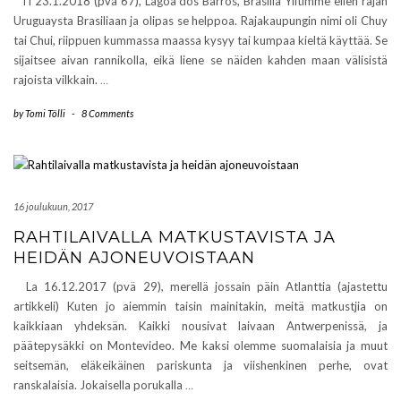
Ti 23.1.2018 (pvä 67), Lagoa dos Barros, Brasilia Ylitimme eilen rajan
Uruguaysta Brasiliaan ja olipas se helppoa. Rajakaupungin nimi oli Chuy
tai Chui, riippuen kummassa maassa kysyy tai kumpaa kieltä käyttää. Se
sijaitsee aivan rannikolla, eikä liene se näiden kahden maan välisistä
rajoista vilkkain.
…
by
Tomi Tölli
-
8 Comments
16 joulukuun, 2017
RAHTILAIVALLA MATKUSTAVISTA JA
HEIDÄN AJONEUVOISTAAN
La 16.12.2017 (pvä 29), merellä jossain päin Atlanttia (ajastettu
artikkeli) Kuten jo aiemmin taisin mainitakin, meitä matkustjia on
kaikkiaan yhdeksän. Kaikki nousivat laivaan Antwerpenissä, ja
päätepysäkki on Montevideo. Me kaksi olemme suomalaisia ja muut
seitsemän, eläkeikäinen pariskunta ja viishenkinen perhe, ovat
ranskalaisia. Jokaisella porukalla
…