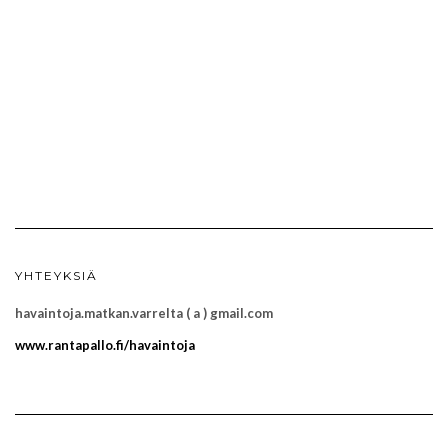
YHTEYKSIÄ
havaintoja.matkan.varrelta ( a ) gmail.com
www.rantapallo.fi/havaintoja