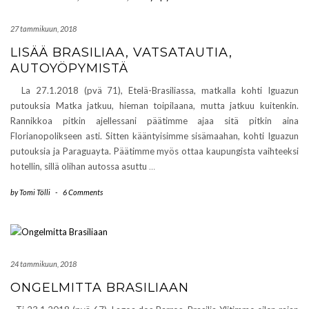
27 tammikuun, 2018
LISÄÄ BRASILIAA, VATSATAUTIA,
AUTOYÖPYMISTÄ
La 27.1.2018 (pvä 71), Etelä-Brasiliassa, matkalla kohti Iguazun
putouksia Matka jatkuu, hieman toipilaana, mutta jatkuu kuitenkin.
Rannikkoa pitkin ajellessani päätimme ajaa sitä pitkin aina
Florianopolikseen asti. Sitten kääntyisimme sisämaahan, kohti Iguazun
putouksia ja Paraguayta. Päätimme myös ottaa kaupungista vaihteeksi
hotellin, sillä olihan autossa asuttu
…
by
Tomi Tölli
-
6 Comments
24 tammikuun, 2018
ONGELMITTA BRASILIAAN