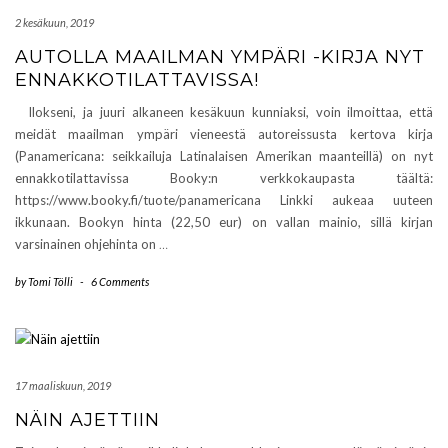
2 kesäkuun, 2019
AUTOLLA MAAILMAN YMPÄRI -KIRJA NYT
ENNAKKOTILATTAVISSA!
Ilokseni, ja juuri alkaneen kesäkuun kunniaksi, voin ilmoittaa, että
meidät maailman ympäri vieneestä autoreissusta kertova kirja
(Panamericana: seikkailuja Latinalaisen Amerikan maanteillä) on nyt
ennakkotilattavissa Booky:n verkkokaupasta täältä:
https://www.booky.fi/tuote/panamericana Linkki aukeaa uuteen
ikkunaan. Bookyn hinta (22,50 eur) on vallan mainio, sillä kirjan
varsinainen ohjehinta on
…
by
Tomi Tölli
-
6 Comments
17 maaliskuun, 2019
NÄIN AJETTIIN