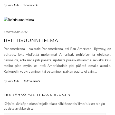
by
Tomi Tölli
-
2 Comments
1 marraskuun, 2017
REITTISUUNNITELMA
Panamericana – valtatie Panamericana, tai Pan American Highway, on
valtatie, joka yhdistää molemmat Amerikat, pohjoisen ja eteläisen.
Selvää oli, että sinne piti päästä. Ajatusta pureskeltuamme selväksi kävi
melko pian myös se, että Amerikkoihin piti päästä omalla autolla.
Kulkupelin vuokraaminen tai ostaminen paikan päältä ei vain
…
by
Tomi Tölli
-
16 Comments
TEE SÄHKÖPOSTITILAUS BLOGIIN
Kirjoita sähköpostiosoite jolla tilaat sähköpostiisi ilmoitukset blogin
uusista artikkeleista.
SÄHKÖPOSTIOSOITE