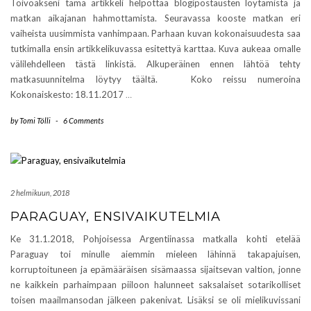
Toivoakseni tämä artikkeli helpottaa blogipostausten löytämistä ja
matkan aikajanan hahmottamista. Seuravassa kooste matkan eri
vaiheista uusimmista vanhimpaan. Parhaan kuvan kokonaisuudesta saa
tutkimalla ensin artikkelikuvassa esitettyä karttaa. Kuva aukeaa omalle
välilehdelleen tästä linkistä. Alkuperäinen ennen lähtöä tehty
matkasuunnitelma löytyy täältä. Koko reissu numeroina
Kokonaiskesto: 18.11.2017
…
by
Tomi Tölli
-
6 Comments
2 helmikuun, 2018
PARAGUAY, ENSIVAIKUTELMIA
Ke 31.1.2018, Pohjoisessa Argentiinassa matkalla kohti etelää
Paraguay toi minulle aiemmin mieleen lähinnä takapajuisen,
korruptoituneen ja epämääräisen sisämaassa sijaitsevan valtion, jonne
ne kaikkein parhaimpaan piiloon halunneet saksalaiset sotarikolliset
toisen maailmansodan jälkeen pakenivat. Lisäksi se oli mielikuvissani