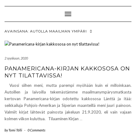
Skip
to
content
Toggle Navigation
AVAINSANA:
AUTOLLA MAAILMAN YMPÄRI
2 syyskuun, 2020
PANAMERICANA-KIRJAN KAKKOSOSA ON
NYT TILATTAVISSA!
Vuosi siihen meni, mutta parempi myöhään kuin ei milloinkaan.
Autoillen ja laivoilla tekemästämme maailmanympärysmatkasta
kertovan Panamericana-kirjan odotettu kakkososa Länttä ja itää:
seikkailuja Pohjois-Amerikan ja Siperian maanteillä meni juuri painoon.
Valmiit kirjat lähtevät painosta jakeluun 21.9.2020, eli vain vajaan
kolmen viikon kuluttua. Tilaaminen Kirjan
…
by
Tomi Tölli
-
0 Comments