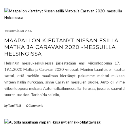
15 tammikuun, 2020
MAAPALLON KIERTÄNYT NISSAN ESILLÄ
MATKA JA CARAVAN 2020 -MESSUILLA
HELSINGISSÄ
Helsingin messukeskuksessa järjestetään ensi viikonloppuna 17. –
19.1.2020 Matka ja Caravan 2020 -messut. Monien käänteiden kautta
sattui, että meidän maailman kiertänyt pakumme mahtui mukaan
yhteen hallin nurkkaan, sinne Caravan-messujen puolle. Auto oli viime
viikonloppuna mukana Automatkailumessuilla Turussa, jossa se saavutti
suuren suosion. Tarinoida sai niin,
…
by
Tomi Tölli
-
0 Comments