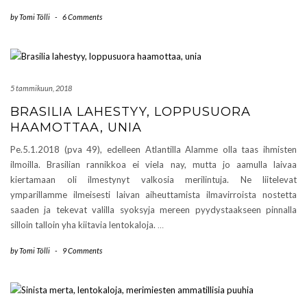
by
Tomi Tölli
-
6 Comments
5 tammikuun, 2018
BRASILIA LAHESTYY, LOPPUSUORA
HAAMOTTAA, UNIA
Pe.5.1.2018 (pva 49), edelleen Atlantilla Alamme olla taas ihmisten
ilmoilla. Brasilian rannikkoa ei viela nay, mutta jo aamulla laivaa
kiertamaan oli ilmestynyt valkosia merilintuja. Ne liitelevat
ymparillamme ilmeisesti laivan aiheuttamista ilmavirroista nostetta
saaden ja tekevat valilla syoksyja mereen pyydystaakseen pinnalla
silloin talloin yha kiitavia lentokaloja.
…
by
Tomi Tölli
-
9 Comments