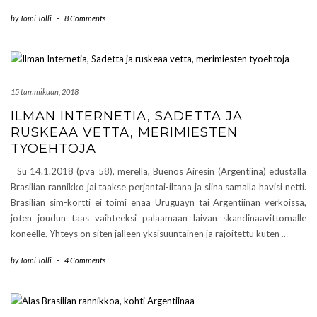
by
Tomi Tölli
-
8 Comments
15 tammikuun, 2018
ILMAN INTERNETIA, SADETTA JA
RUSKEAA VETTA, MERIMIESTEN
TYOEHTOJA
Su 14.1.2018 (pva 58), merella, Buenos Airesin (Argentiina) edustalla
Brasilian rannikko jai taakse perjantai-iltana ja siina samalla havisi netti.
Brasilian sim-kortti ei toimi enaa Uruguayn tai Argentiinan verkoissa,
joten joudun taas vaihteeksi palaamaan laivan skandinaavittomalle
koneelle. Yhteys on siten jalleen yksisuuntainen ja rajoitettu kuten
…
by
Tomi Tölli
-
4 Comments