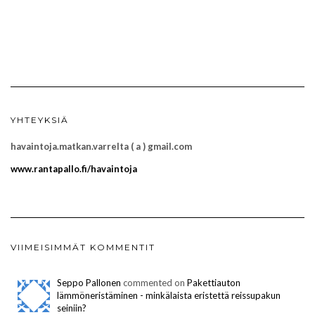
YHTEYKSIÄ
havaintoja.matkan.varrelta ( a ) gmail.com
www.rantapallo.fi/havaintoja
VIIMEISIMMÄT KOMMENTIT
Seppo Pallonen
commented on
Pakettiauton
lämmöneristäminen - minkälaista eristettä reissupakun
seiniin?