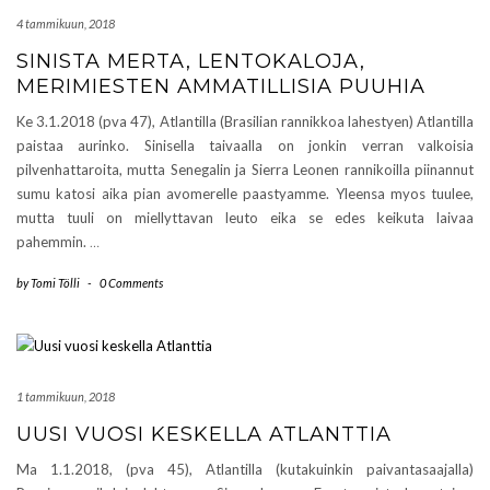
4 tammikuun, 2018
SINISTA MERTA, LENTOKALOJA,
MERIMIESTEN AMMATILLISIA PUUHIA
Ke 3.1.2018 (pva 47), Atlantilla (Brasilian rannikkoa lahestyen) Atlantilla
paistaa aurinko. Sinisella taivaalla on jonkin verran valkoisia
pilvenhattaroita, mutta Senegalin ja Sierra Leonen rannikoilla piinannut
sumu katosi aika pian avomerelle paastyamme. Yleensa myos tuulee,
mutta tuuli on miellyttavan leuto eika se edes keikuta laivaa
pahemmin.
…
by
Tomi Tölli
-
0 Comments
1 tammikuun, 2018
UUSI VUOSI KESKELLA ATLANTTIA
Ma 1.1.2018, (pva 45), Atlantilla (kutakuinkin paivantasaajalla)