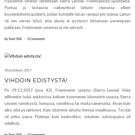
Paasimme vihdoin lahtemaan Sierra Leonen Freetownista lauantaina.
Purkua ja lastausta vaikeuttivat laiturin reunassa olleet
koydenkiinnityspollarit, joiden kohdalle laivan ramppi piti laskea. Laituri
oli sen verran lyhyt, etta alusta ei pystynyt siirtamaan parempaan
paikkaan. Freetownin satamaa ei ole selvasti
…
by
Tomi Tölli
-
0 Comments
30 joulukuun, 2017
VIHDOIN EDISTYSTA!
Pe 29.12.2017 (pva 42), Freetownin satama (Sierra Leone) Viela
eillinenkin kului ankkurissa kelluen kymmenen kilometrin paassa Sierra
Leonen rannikosta. Sumussa, rannikkoa tai muita nakematta. Aivan kuin
aika olisi pysahtynyt. Kuin olisimme ainoita ihmisia maailmassa. Torstai
oli pitka paiva. Pidempi kuin keskiviikko. Jokainen odotuspaiva oli
edellista
…
by
Tomi Tölli
-
0 Comments