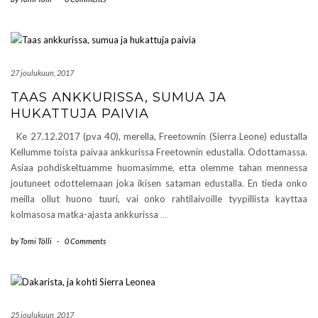
27 joulukuun, 2017
TAAS ANKKURISSA, SUMUA JA
HUKATTUJA PAIVIA
Ke 27.12.2017 (pva 40), merella, Freetownin (Sierra Leone) edustalla
Kellumme toista paivaa ankkurissa Freetownin edustalla. Odottamassa.
Asiaa pohdiskeltuamme huomasimme, etta olemme tahan mennessa
joutuneet odottelemaan joka ikisen sataman edustalla. En tieda onko
meilla ollut huono tuuri, vai onko rahtilaivoille tyypillista kayttaa
kolmasosa matka-ajasta ankkurissa
…
by
Tomi Tölli
-
0 Comments
25 joulukuun, 2017