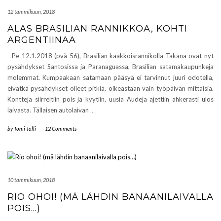
12 tammikuun, 2018
ALAS BRASILIAN RANNIKKOA, KOHTI
ARGENTIINAA
Pe 12.1.2018 (pvä 56), Brasilian kaakkoisrannikolla Takana ovat nyt
pysähdykset Santosissa ja Paranaguassa, Brasilian satamakaupunkeja
molemmat. Kumpaakaan satamaan pääsyä ei tarvinnut juuri odotella,
eivätkä pysähdykset olleet pitkiä, oikeastaan vain työpäivän mittaisia.
Kontteja siirreltiin pois ja kyytiin, uusia Audeja ajettiin ahkerasti ulos
laivasta. Tällaisen autolaivan
…
by
Tomi Tölli
-
12 Comments
10 tammikuun, 2018
RIO OHOI! (MÄ LÄHDIN BANAANILAIVALLA
POIS…)