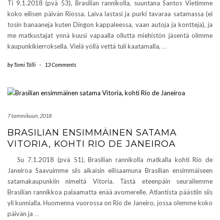
Ti 9.1.2018 (pvä 53), Brasilian rannikolla, suuntana Santos Vietimme
koko eilisen päivän Riossa. Laiva lastasi ja purki tavaraa satamassa (ei
tosin banaaneja kuten Dingon kappaleessa, vaan autoja ja kontteja), ja
me matkustajat ynnä kuusi vapaalla ollutta miehistön jäsentä olimme
kaupunkikierroksella. Vielä yöllä vettä tuli kaatamalla,
…
by
Tomi Tölli
-
13 Comments
7 tammikuun, 2018
BRASILIAN ENSIMMÄINEN SATAMA
VITORIA, KOHTI RIO DE JANEIROA
Su 7.1.2018 (pvä 51), Brasilian rannikolla matkalla kohti Rio de
Janeiroa Saavuimme siis aikaisin eilisaamuna Brasilian ensimmäiseen
satamakaupunkiin nimeltä Vitoria. Tästä eteenpäin seurailemme
Brasilian rannikkoa palaamatta enää avomerelle. Atlantista päästiin siis
yli kunnialla. Huomenna vuorossa on Rio de Janeiro, jossa olemme koko
päivän ja
…