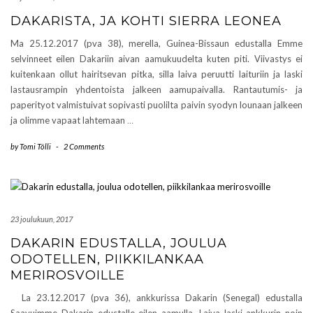
DAKARISTA, JA KOHTI SIERRA LEONEA
Ma 25.12.2017 (pva 38), merella, Guinea-Bissaun edustalla Emme
selvinneet eilen Dakariin aivan aamukuudelta kuten piti. Viivastys ei
kuitenkaan ollut hairitsevan pitka, silla laiva peruutti laituriin ja laski
lastausrampin yhdentoista jalkeen aamupaivalla. Rantautumis- ja
paperityot valmistuivat sopivasti puolilta paivin syodyn lounaan jalkeen
ja olimme vapaat lahtemaan
…
by
Tomi Tölli
-
2 Comments
23 joulukuun, 2017
DAKARIN EDUSTALLA, JOULUA
ODOTELLEN, PIIKKILANKAA
MERIROSVOILLE
La 23.12.2017 (pva 36), ankkurissa Dakarin (Senegal) edustalla