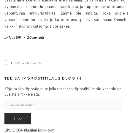
Saavuimme Dakarin edustalle eilen aamulla. Laiva laski ankkurin noin
kymmenen kilometrin paassa rannikosta ja rupesimme odottamaan
vapautuvaa ankkuripaikkaa. Emme ole ainoita. Joka puolella
ymparillamme on laivoja, jotka odottavat paasya satamaan. Kannelta
kaikkiin suuntiin katsomalla voi laskea
…
by
Tomi Tölli
-
2 Comments
PREVIOUS POSTS
TEE SÄHKÖPOSTITILAUS BLOGIIN
Kirjoita sähköpostiosoite jolla tilaat sähköpostiisi ilmoitukset blogin
uusista artikkeleista.
SÄHKÖPOSTIOSOITE
TILAA
Liity 1 004 tilaajien joukkoon